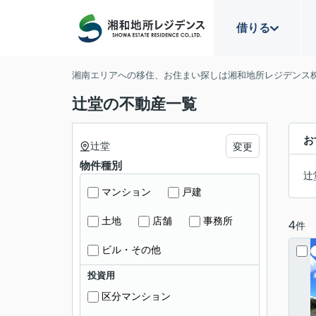
借りる
湘南エリアへの移住、お住まい探しは湘和地所レジデンス
辻堂の不動産一覧
お
辻堂
変更
物件種別
辻
マンション
戸建
土地
店舗
事務所
4
件
ビル・その他
投資用
区分マンション