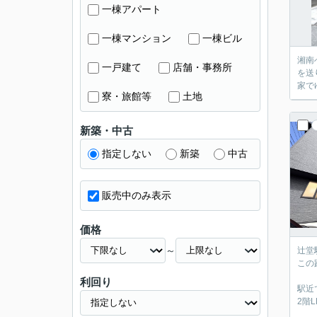
一棟アパート
一棟マンション
一棟ビル
湘南へ移住するなら、
一戸建て
店舗・事務所
を送り出してから辻堂駅へ
寮・旅館等
土地
新築・中古
指定しない
新築
中古
販売中のみ表示
価格
～
辻堂
この
利回り
駅近
2階