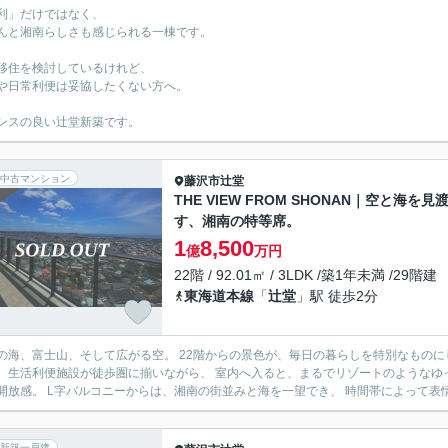
利」だけではなく、
んと湘南らしさも感じられる一棟です。
移住を検討しているけれど、
や日常利便は妥協したくない方へ。
ンスの良い辻堂新築です。
中古マンション
藤沢市
辻堂
THE VIEW FROM SHONAN｜空と海を見
す、湘南の特等席。
1
8,500
億
万円
22階 / 92.01㎡ / 3LDK /築1年未満 /29階建
東海道本線
「
辻堂
」駅 徒歩2分
海、富士山、そして広がる空。 22階からの景色が、毎日の暮らしを特別なものにしてくれる一邸です。 辻堂駅徒
、生活利便施設が徒歩圏に揃いながら、 室内へ入ると、まるでリゾートのようなゆったりとした空気感
開放感。 L字バルコニーからは、湘南の街並みと海を一望でき、 時間帯によって表情
新築一戸建