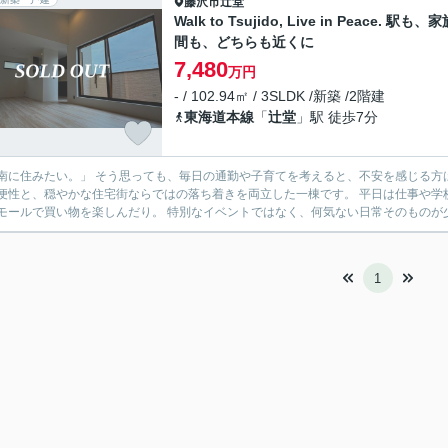
藤沢市
辻堂
Walk to Tsujido, Live in Peace. 駅も、
間も、どちらも近くに
7,480
万円
- / 102.94㎡ / 3SLDK /新築 /2階建
東海道本線
「
辻堂
」駅 徒歩7分
に住みたい。」 そう思っても、毎日の通勤や子育てを考えると、不安を感じる方は少なくありません。 この住ま
と、穏やかな住宅街ならではの落ち着きを両立した一棟です。 平日は仕事や学校へスムーズに。 休日は海へ出かけたり、公園で遊んだり、テ
ラスモールで買い物を楽しんだり。 特別なイベントではなく、何気ない日常そ
1