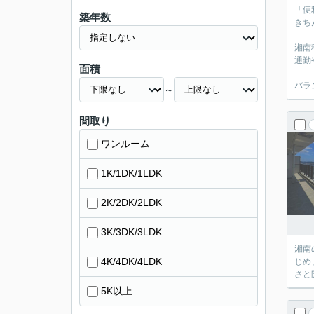
「便
築年数
きち
湘南
通勤
面積
バラ
～
間取り
ワンルーム
1K/1DK/1LDK
2K/2DK/2LDK
3K/3DK/3LDK
湘南の
4K/4DK/4LDK
じめ
さと
5K以上