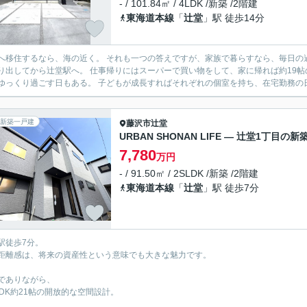
- / 101.84㎡ / 4LDK /新築 /2階建
東海道本線
「
辻堂
」駅 徒歩14分
海の近く。 それも一つの答えですが、家族で暮らすなら、毎日の過ごしやすさも大切にしたい。 朝は家族で朝食をとり、子ども
。 仕事帰りにはスーパーで買い物をして、家に帰れば約19帖のLDKに家族が集まる。 休日は海まで出かける日もあれば、
家でゆっくり過ごす日もある。 子どもが成長すればそれぞれの個室を持ち、在宅
新築一戸建
藤沢市
辻堂
URBAN SHONAN LIFE — 辻堂1丁目の新
7,780
万円
- / 91.50㎡ / 2SLDK /新築 /2階建
東海道本線
「
辻堂
」駅 徒歩7分
駅徒歩7分。
距離感は、将来の資産性という意味でも大きな魅力です。
でありながら、
LDK約21帖の開放的な空間設計。