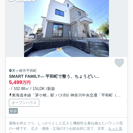
茅ヶ崎市平和町
SMART FAMILY— 平和町で整う、ちょうどいい暮らし
5,499
万円
- / 102.88㎡ / 1SLDK /新築
東海道本線「茅ケ崎」駅 バス8分 神奈川中央交通「平和町（神奈川県）」 停歩3分
オープンハウス
新築
価格を抑えつつ、しっかりとした広さと機能性を兼ね備えたバランス型
の一棟です。 広さ・価格・立地の3つを総合的に見て、非常...
もっと見