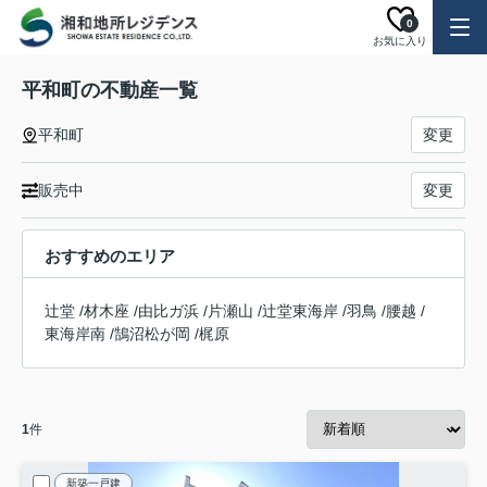
0
お気に入り
平和町の不動産一覧
平和町
変更
販売中
変更
おすすめのエリア
辻堂
/
材木座
/
由比ガ浜
/
片瀬山
/
辻堂東海岸
/
羽鳥
/
腰越
/
東海岸南
/
鵠沼松が岡
/
梶原
1
件
新築一戸建