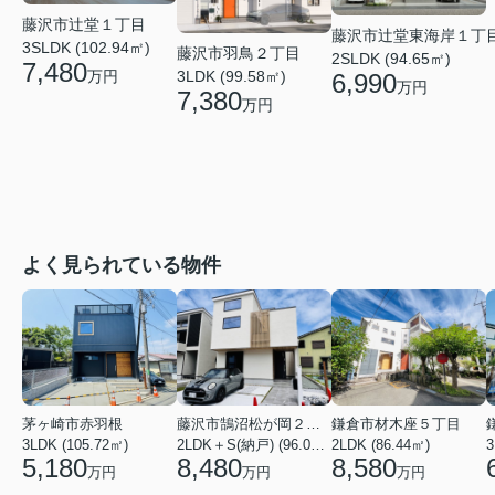
藤沢市辻堂１丁目
藤沢市辻堂東海岸１丁
3SLDK (102.94㎡)
藤沢市羽鳥２丁目
2SLDK (94.65㎡)
7,480
3LDK (99.58㎡)
万円
6,990
万円
7,380
万円
よく見られている物件
茅ヶ崎市赤羽根
藤沢市鵠沼松が岡２丁目
鎌倉市材木座５丁目
3LDK (105.72㎡)
2LDK＋S(納戸) (96.05㎡)
2LDK (86.44㎡)
3
5,180
8,480
8,580
万円
万円
万円