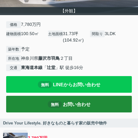
【外観】
7,780万円
価格
100.50㎡
31.73坪
3LDK
建物面積
土地面積
間取り
(104.92㎡)
予定
築年数
神奈川県
藤沢市
羽鳥
２丁目
所在地
東海道本線
「
辻堂
」駅 徒歩16分
交通
LINEからお問い合わせ
無料
お問い合わせ
無料
Drive Your Lifestyle. 好きなものと暮らす家の販売中物件
7,780万円