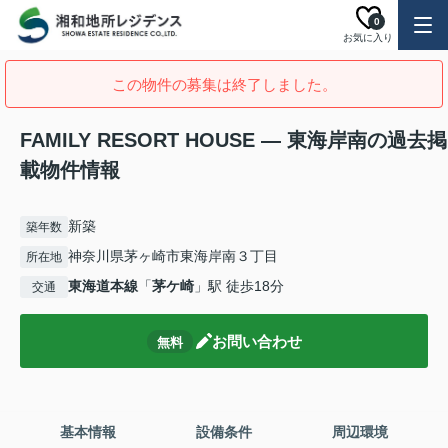
0
お気に入り
この物件の募集は終了しました。
FAMILY RESORT HOUSE — 東海岸南の過去掲
載物件情報
新築
築年数
神奈川県茅ヶ崎市東海岸南３丁目
所在地
東海道本線
「
茅ケ崎
」駅 徒歩18分
交通
お問い合わせ
無料
基本情報
設備条件
周辺環境