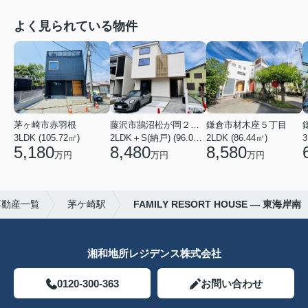
よく見られている物件
茅ヶ崎市赤羽根
藤沢市鵠沼松が岡２丁目
鎌倉市材木座５丁目
3LDK (105.72㎡)
2LDK＋S(納戸) (96.05㎡)
2LDK (86.44㎡)
3
5,180
8,480
8,580
万円
万円
万円
不動産一覧
茅ケ崎駅
FAMILY RESORT HOUSE — 東海岸南
湘和地所レジデンス株式会社
0120-300-363
お問い合わせ