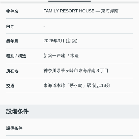
FAMILY RESORT HOUSE — 東海岸南
物件名
-
向き
2026年3月 (新築)
築年月
新築一戸建 / 木造
種別 / 構造
神奈川県
茅ヶ崎市
東海岸南
３丁目
所在地
東海道本線
「
茅ケ崎
」駅 徒歩18分
交通
設備条件
設備条件