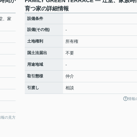
族時間が
FAMILY GREEN TERRACE — 辻堂、家族
育つ家の詳細情報
辻堂、家
設備条件
設備(その他)
-
土地権利
所有権
国土法届出
不要
用途地域
-
取引態様
仲介
引渡し
相談
情報
情報の見方