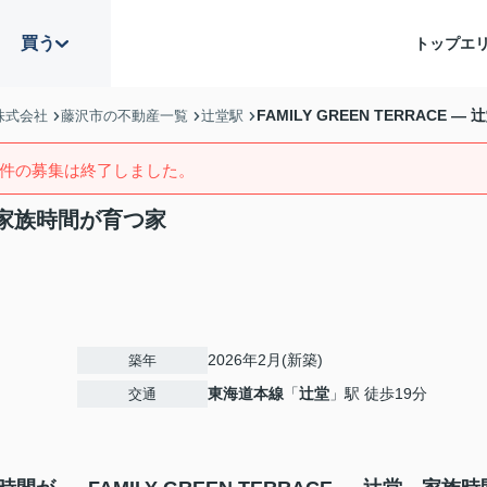
買う
トップ
エ
FAMILY GREEN TERRACE
株式会社
藤沢市の不動産一覧
辻堂駅
件の募集は終了しました。
辻堂、家族時間が育つ家
2026年2月(新築)
築年
東海道本線
「
辻堂
」駅 徒歩19分
交通