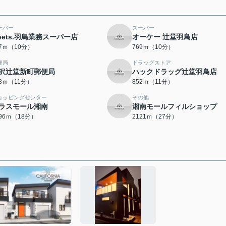
ーパー
スーパー
eets.羽鳥業務スーパー店
オーケー 辻堂羽鳥店
47ｍ（10分）
769ｍ（10分）
便局
ドラッグストア
沢辻堂新町郵便局
ハックドラッグ辻堂羽鳥店
43ｍ（11分）
852ｍ（11分）
ョッピングセンター
その他
ラスモール湘南
湘南モールフィルショップ
396ｍ（18分）
2121ｍ（27分）