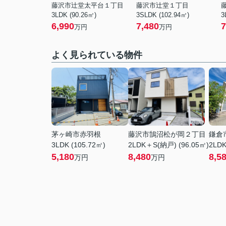
藤沢市辻堂太平台１丁目
藤沢市辻堂１丁目
3LDK (90.26㎡)
3SLDK (102.94㎡)
3
6,990
7,480
7
万円
万円
よく見られている物件
茅ヶ崎市赤羽根
藤沢市鵠沼松が岡２丁目
鎌倉
3LDK (105.72㎡)
2LDK＋S(納戸) (96.05㎡)
2LDK
5,180
8,480
8,5
万円
万円