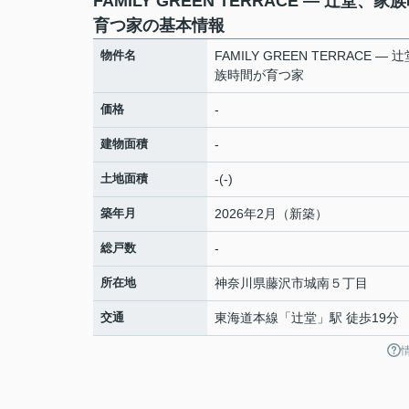
FAMILY GREEN TERRACE — 辻堂、家
育つ家の基本情報
物件名
FAMILY GREEN TERRACE — 
族時間が育つ家
価格
-
建物面積
-
土地面積
-(-)
築年月
2026年2月（新築）
総戸数
-
所在地
神奈川県
藤沢市
城南
５丁目
交通
東海道本線
「
辻堂
」駅 徒歩19分