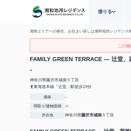
借りる
湘南エリアへの移住、お住まい探しは湘和地所レジデンス
この物
FAMILY GREEN TERRACE — 
-
神奈川県
藤沢市
城南
５丁目
東海道本線「辻堂」駅徒歩19分
-
価格
-/-
間取り/建物面積
神奈川県
藤沢市
城南
５丁目
所在地