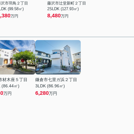
藤沢市羽鳥２丁目
藤沢市辻堂新町２丁目
LDK (99.58㎡)
2SLDK (127.93㎡)
,380
8,480
万円
万円
市材木座５丁目
鎌倉市七里ガ浜２丁目
 (86.44㎡)
3LDK (86.96㎡)
80
6,280
万円
万円