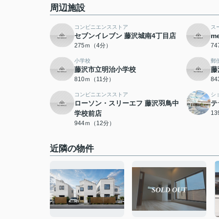
周辺施設
コンビニエンスストア
ス
セブンイレブン 藤沢城南4丁目店
m
275ｍ（4分）
7
小学校
郵
藤沢市立明治小学校
藤
810ｍ（11分）
8
コンビニエンスストア
シ
ローソン・スリーエフ 藤沢羽鳥中
テ
学校前店
1
944ｍ（12分）
近隣の物件