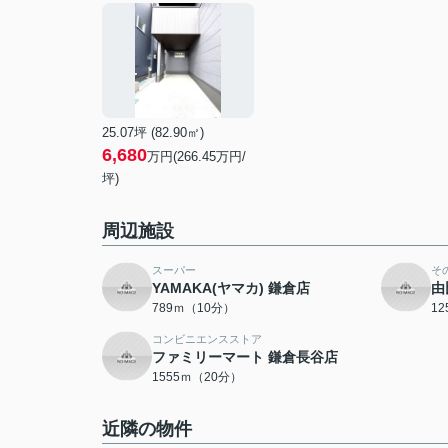
25.07坪 (82.90㎡)
6,680
万円(266.45万円/
坪)
周辺施設
スーパー
そ
YAMAKA(ヤマカ) 鎌倉店
由
789ｍ（10分）
1
コンビニエンスストア
ファミリーマート 鎌倉長谷店
1555ｍ（20分）
近隣の物件