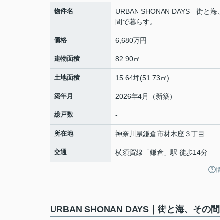
物件名
URBAN SHONAN DAYS｜街と
間で暮らす。
価格
6,680万円
建物面積
82.90㎡
土地面積
15.64坪(51.73㎡)
築年月
2026年4月（新築）
総戸数
-
所在地
神奈川県
鎌倉市
材木座
３丁目
交通
横須賀線
「
鎌倉
」駅 徒歩14分
URBAN SHONAN DAYS｜街と海、