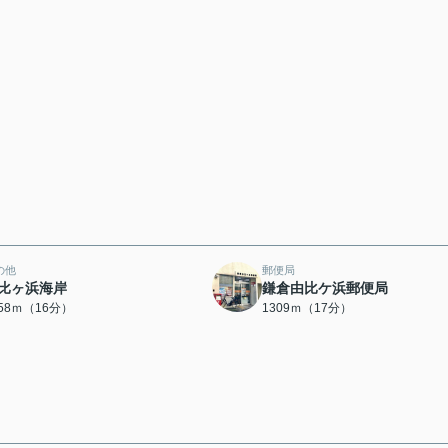
の他
郵便局
比ヶ浜海岸
鎌倉由比ケ浜郵便局
258ｍ（16分）
1309ｍ（17分）