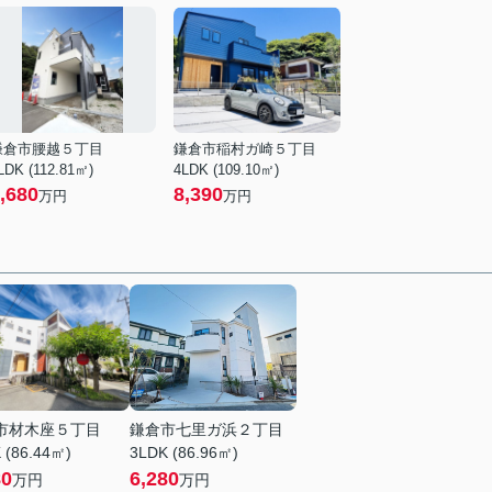
鎌倉市腰越５丁目
鎌倉市稲村ガ崎５丁目
LDK (112.81㎡)
4LDK (109.10㎡)
,680
8,390
万円
万円
市材木座５丁目
鎌倉市七里ガ浜２丁目
 (86.44㎡)
3LDK (86.96㎡)
80
6,280
万円
万円