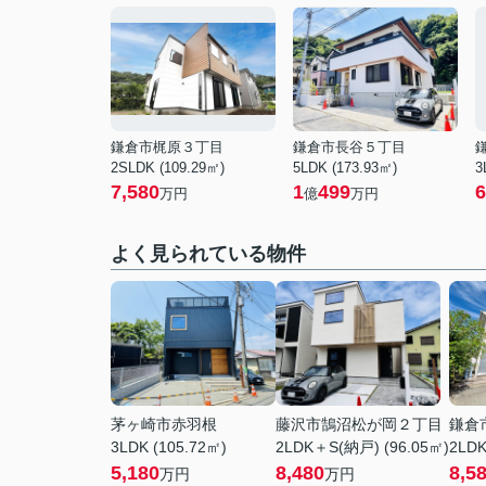
鎌倉市梶原３丁目
鎌倉市長谷５丁目
2SLDK (109.29㎡)
5LDK (173.93㎡)
3
7,580
1
499
6
万円
億
万円
よく見られている物件
茅ヶ崎市赤羽根
藤沢市鵠沼松が岡２丁目
鎌倉
3LDK (105.72㎡)
2LDK＋S(納戸) (96.05㎡)
2LDK
5,180
8,480
8,5
万円
万円