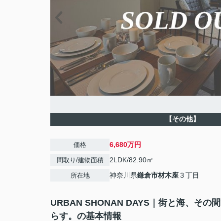
【その他】
6,680万円
価格
2LDK/82.90㎡
間取り/建物面積
神奈川県
鎌倉市
材木座
３丁目
所在地
URBAN SHONAN DAYS｜街と海、その
らす。の基本情報