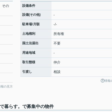
海、その
設備条件
設備(その他)
-
駐車場/月額
-/-
土地権利
所有権
国土法届出
不要
用途地域
-
取引態様
仲介
引渡し
相談
情報
情報の見方
その間で暮らす。で募集中の物件