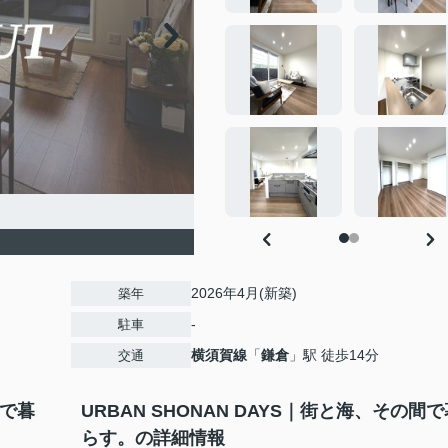
2026年4月(新築)
築年
-
駐車
横須賀線
「
鎌倉
」駅 徒歩14分
交通
間で暮
URBAN SHONAN DAYS｜街と海、その間で
らす。の詳細情報