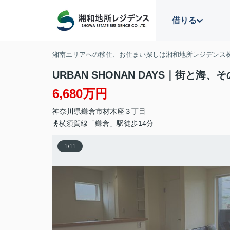
借りる
湘南エリアへの移住、お住まい探しは湘和地所レジデンス
URBAN SHONAN DAYS｜街と海
6,680万円
神奈川県
鎌倉市
材木座
３丁目
横須賀線「鎌倉」駅徒歩14分
1
/
11