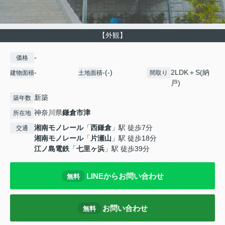
【外観】
-
価格
-
-(-)
2LDK＋S(納
建物面積
土地面積
間取り
戸)
新築
築年数
神奈川県
鎌倉市
津
所在地
湘南モノレール
「
西鎌倉
」駅 徒歩7分
交通
湘南モノレール
「
片瀬山
」駅 徒歩18分
江ノ島電鉄
「
七里ヶ浜
」駅 徒歩39分
LINEからお問い合わせ
無料
お問い合わせ
無料