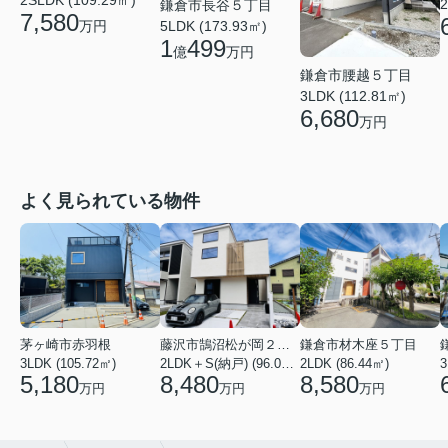
2
鎌倉市長谷５丁目
7,580
万円
5LDK (173.93㎡)
1
499
億
万円
鎌倉市腰越５丁目
3LDK (112.81㎡)
6,680
万円
よく見られている物件
茅ヶ崎市赤羽根
藤沢市鵠沼松が岡２丁目
鎌倉市材木座５丁目
3LDK (105.72㎡)
2LDK＋S(納戸) (96.05㎡)
2LDK (86.44㎡)
3
5,180
8,480
8,580
万円
万円
万円