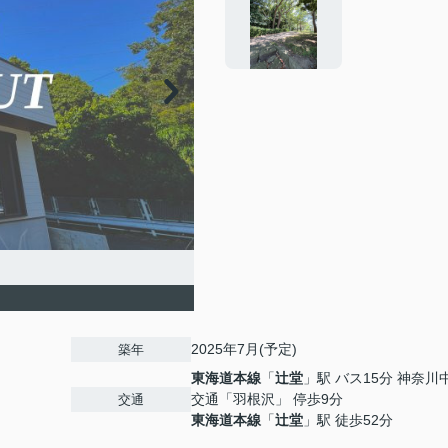
2025年7月(予定)
築年
東海道本線
「
辻堂
」駅 バス15分 神奈川
交通「羽根沢」 停歩9分
交通
東海道本線
「
辻堂
」駅 徒歩52分