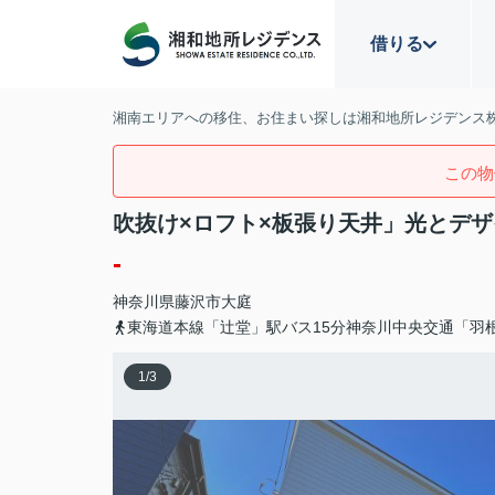
借りる
湘南エリアへの移住、お住まい探しは湘和地所レジデンス
この物
吹抜け×ロフト×板張り天井」光とデ
-
神奈川県
藤沢市
大庭
東海道本線「辻堂」駅バス15分神奈川中央交通「羽
1
/
3