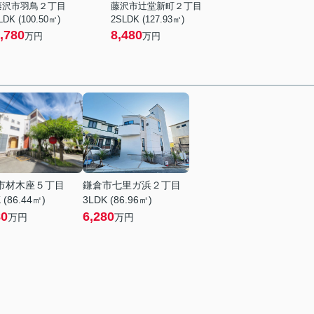
藤沢市羽鳥２丁目
藤沢市辻堂新町２丁目
LDK (100.50㎡)
2SLDK (127.93㎡)
,780
8,480
万円
万円
市材木座５丁目
鎌倉市七里ガ浜２丁目
 (86.44㎡)
3LDK (86.96㎡)
80
6,280
万円
万円