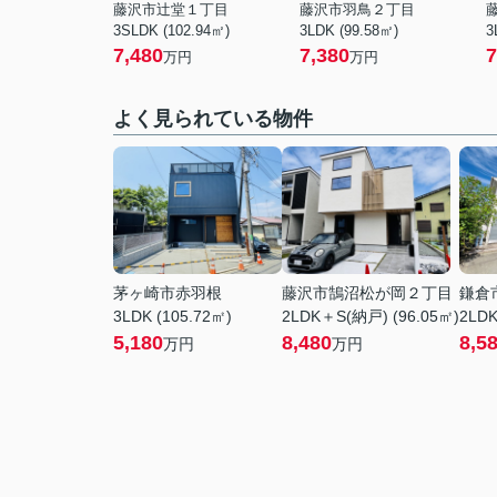
藤沢市辻堂１丁目
藤沢市羽鳥２丁目
3SLDK (102.94㎡)
3LDK (99.58㎡)
3
7,480
7,380
7
万円
万円
よく見られている物件
茅ヶ崎市赤羽根
藤沢市鵠沼松が岡２丁目
鎌倉
3LDK (105.72㎡)
2LDK＋S(納戸) (96.05㎡)
2LDK
5,180
8,480
8,5
万円
万円