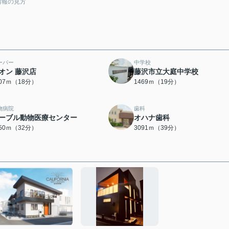
情報の見方
ーパー
中学校
オン 藤沢店
藤沢市立大庭中学校
407ｍ（18分）
1469ｍ（19分）
物病院
歯科
ーブル動物医療センター
オハナ歯科
550ｍ（32分）
3091ｍ（39分）