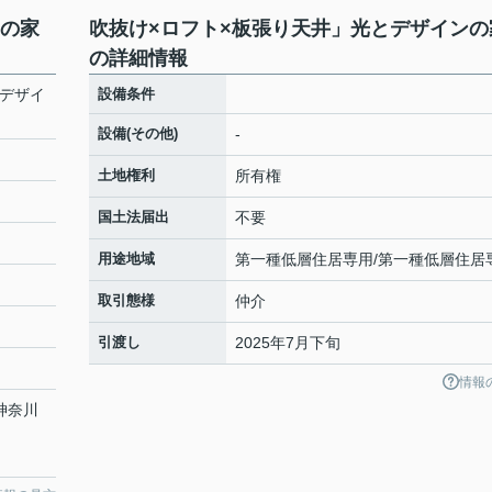
ンの家
吹抜け×ロフト×板張り天井」光とデザインの
の詳細情報
とデザイ
設備条件
設備(その他)
-
土地権利
所有権
国土法届出
不要
用途地域
第一種低層住居専用/第一種低層住居
取引態様
仲介
引渡し
2025年7月下旬
情報
 神奈川