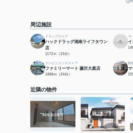
周辺施設
ドラッグストア
ス
ハックドラッグ湘南ライフタウン
イ
店
1
1172ｍ（15分）
コンビニエンスストア
動
ファミリーマート 藤沢大庭店
マ
1868ｍ（24分）
2
近隣の物件