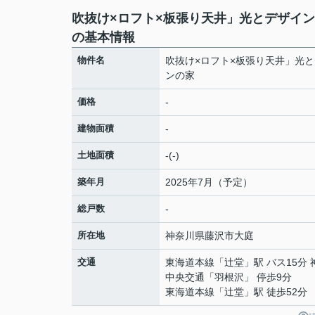
吹抜け×ロフト×板張り天井」光とデザイ
の基本情報
物件名
吹抜け×ロフト×板張り天井」光
ンの家
価格
-
建物面積
-
土地面積
-(-)
築年月
2025年7月（予定）
総戸数
-
所在地
神奈川県
藤沢市
大庭
交通
東海道本線
「
辻堂
」駅 バス15分
中央交通「羽根沢」 停歩9分
東海道本線
「
辻堂
」駅 徒歩52分