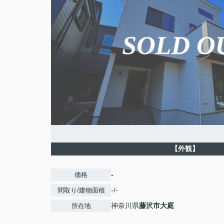
【外観】
-
価格
-/-
間取り/建物面積
神奈川県
藤沢市
大庭
所在地