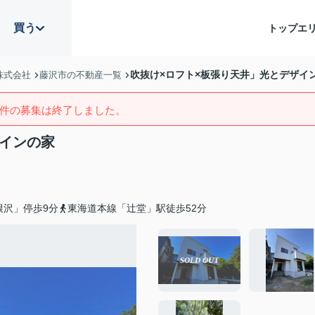
買う
トップ
エ
吹抜け×ロフト×板張り天井」光とデザイ
株式会社
藤沢市の不動産一覧
件の募集は終了しました。
ザインの家
根沢」停歩9分
東海道本線「辻堂」駅徒歩52分