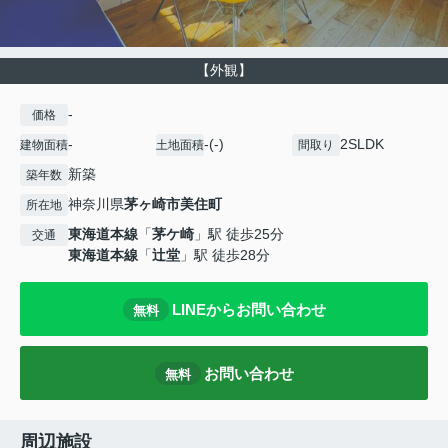
【外観】
-
価格
-
-(-)
2SLDK
建物面積
土地面積
間取り
新築
築年数
神奈川県
茅ヶ崎市
美住町
所在地
東海道本線
「
茅ケ崎
」駅 徒歩25分
交通
東海道本線
「
辻堂
」駅 徒歩28分
LINEからお問い合わせ
無料
お問い合わせ
無料
周辺施設