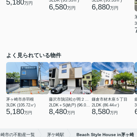
5,180
万円
6,580
6,880
万円
万円
3
よく見られている物件
茅ヶ崎市赤羽根
藤沢市鵠沼松が岡２丁目
鎌倉市材木座５丁目
3LDK (105.72㎡)
2LDK＋S(納戸) (96.05㎡)
2LDK (86.44㎡)
3
5,180
8,480
8,580
万円
万円
万円
ヶ崎市の不動産一覧
茅ケ崎駅
Beach Style House in茅ヶ崎