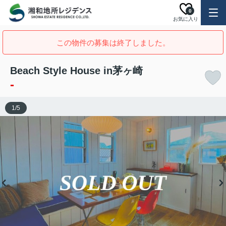
0
お気に入り
この物件の募集は終了しました。
Beach Style House in茅ヶ崎
-
1
/
5