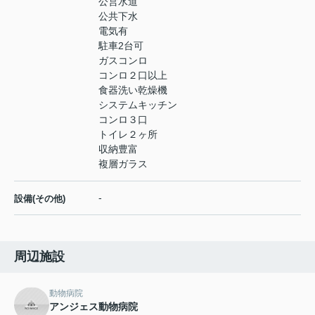
公営水道
公共下水
電気有
駐車2台可
ガスコンロ
コンロ２口以上
食器洗い乾燥機
システムキッチン
コンロ３口
トイレ２ヶ所
収納豊富
複層ガラス
-
設備(その他)
周辺施設
動物病院
アンジェス動物病院