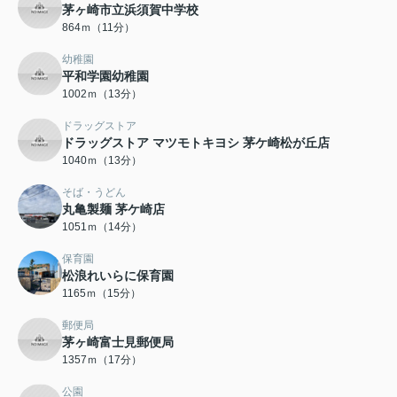
茅ヶ崎市立浜須賀中学校
864ｍ（11分）
幼稚園
平和学園幼稚園
1002ｍ（13分）
ドラッグストア
ドラッグストア マツモトキヨシ 茅ケ崎松が丘店
1040ｍ（13分）
そば・うどん
丸亀製麺 茅ケ崎店
1051ｍ（14分）
保育園
松浪れいらに保育園
1165ｍ（15分）
郵便局
茅ヶ崎富士見郵便局
1357ｍ（17分）
公園