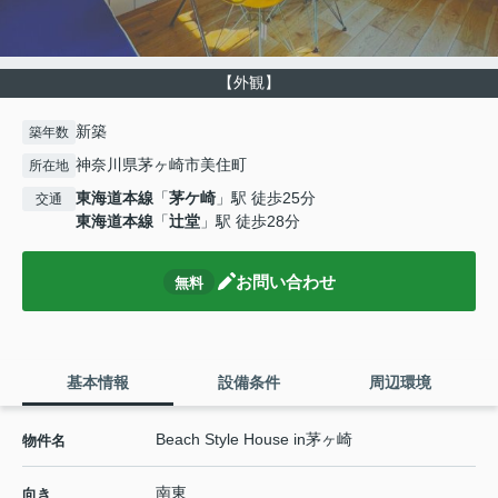
【外観】
新築
築年数
神奈川県茅ヶ崎市美住町
所在地
東海道本線
「
茅ケ崎
」駅 徒歩25分
交通
東海道本線
「
辻堂
」駅 徒歩28分
お問い合わせ
無料
基本情報
設備条件
周辺環境
Beach Style House in茅ヶ崎
物件名
南東
向き