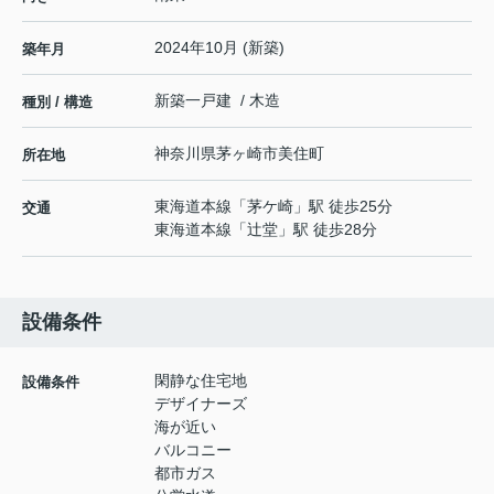
2024年10月 (新築)
築年月
新築一戸建 / 木造
種別 / 構造
神奈川県
茅ヶ崎市
美住町
所在地
東海道本線
「
茅ケ崎
」駅 徒歩25分
交通
東海道本線
「
辻堂
」駅 徒歩28分
設備条件
閑静な住宅地
設備条件
デザイナーズ
海が近い
バルコニー
都市ガス