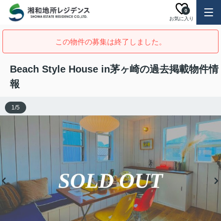
0
お気に入り
この物件の募集は終了しました。
Beach Style House in茅ヶ崎の過去掲載物件情
報
1
/
5