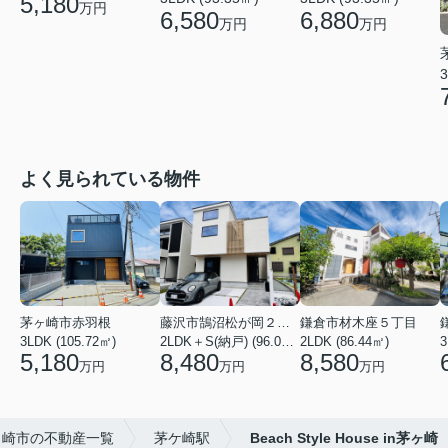
5,180
万円
6,580
6,880
万円
万円
3
よく見られている物件
茅ヶ崎市赤羽根
藤沢市鵠沼松が岡２丁目
鎌倉市材木座５丁目
3LDK (105.72㎡)
2LDK＋S(納戸) (96.05㎡)
2LDK (86.44㎡)
3
5,180
8,480
8,580
万円
万円
万円
ヶ崎市の不動産一覧
茅ケ崎駅
Beach Style House in茅ヶ崎