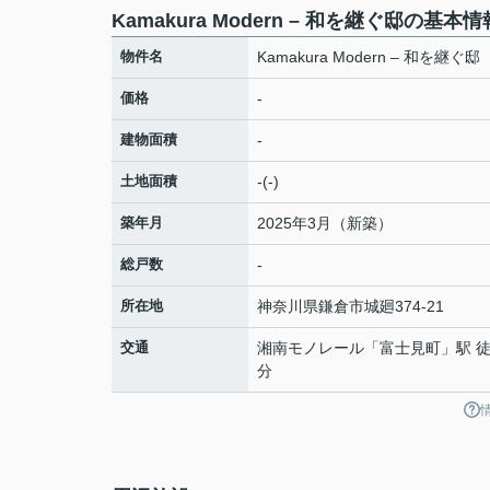
Kamakura Modern – 和を継ぐ邸の基本情
物件名
Kamakura Modern – 和を継ぐ邸
価格
-
建物面積
-
土地面積
-(-)
築年月
2025年3月（新築）
総戸数
-
所在地
神奈川県
鎌倉市
城廻
374-21
交通
湘南モノレール
「
富士見町
」駅 徒
分