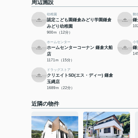
周辺施設
幼稚園
郵
認定こども園鎌倉みどり学園鎌倉
鎌
みどり幼稚園
1
900ｍ（12分）
ホームセンター
小
ホームセンターコーナン 鎌倉大船
鎌
店
1
1171ｍ（15分）
ドラッグストア
クリエイトSD(エス・ディー) 鎌倉
玉縄店
1689ｍ（22分）
近隣の物件