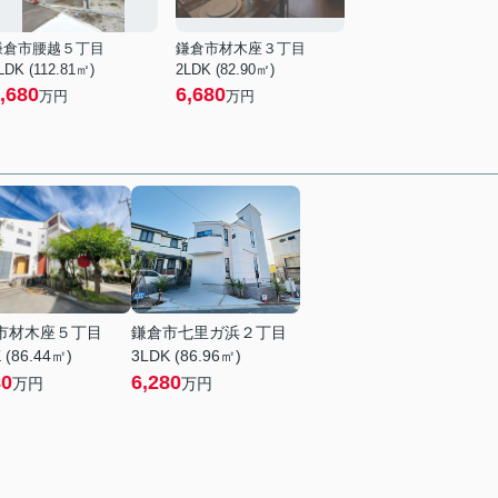
鎌倉市腰越５丁目
鎌倉市材木座３丁目
LDK (112.81㎡)
2LDK (82.90㎡)
,680
6,680
万円
万円
市材木座５丁目
鎌倉市七里ガ浜２丁目
 (86.44㎡)
3LDK (86.96㎡)
80
6,280
万円
万円