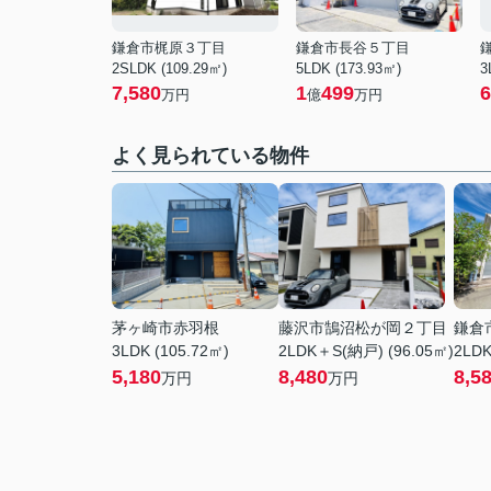
鎌倉市梶原３丁目
鎌倉市長谷５丁目
2SLDK (109.29㎡)
5LDK (173.93㎡)
3
7,580
1
499
6
万円
億
万円
よく見られている物件
茅ヶ崎市赤羽根
藤沢市鵠沼松が岡２丁目
鎌倉
3LDK (105.72㎡)
2LDK＋S(納戸) (96.05㎡)
2LDK
5,180
8,480
8,5
万円
万円