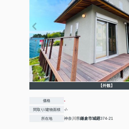
【外観】
-
価格
-/-
間取り/建物面積
神奈川県
鎌倉市
城廻
374-21
所在地