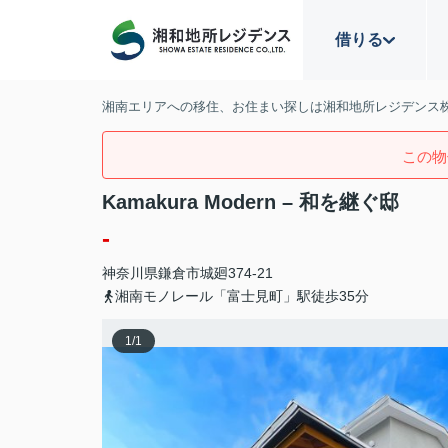
借りる
湘南エリアへの移住、お住まい探しは湘和地所レジデンス
この物
Kamakura Modern – 和を継ぐ邸
-
神奈川県
鎌倉市
城廻
374-21
湘南モノレール「富士見町」駅徒歩35分
1
/
1