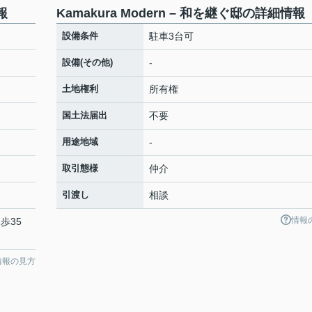
報
Kamakura Modern – 和を継ぐ邸の詳細情報
設備条件
駐車3台可
設備(その他)
-
土地権利
所有権
国土法届出
不要
用途地域
-
取引態様
仲介
引渡し
相談
情報
歩35
情報の見方