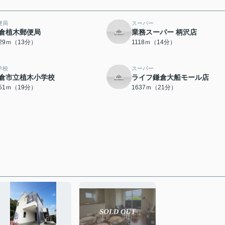
便局
スーパー
倉植木郵便局
業務スーパー 柄沢店
029ｍ（13分）
1118ｍ（14分）
学校
スーパー
倉市立植木小学校
ライフ鎌倉大船モール店
451ｍ（19分）
1637ｍ（21分）