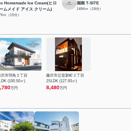
lo Homemade Ice Cream(ヒロ
湘南 T-SITE
ームメイド アイス クリーム)
1494ｍ（19分）
176ｍ（15分）
藤沢市羽鳥２丁目
藤沢市辻堂新町２丁目
LDK (100.50㎡)
2SLDK (127.93㎡)
,780
8,480
万円
万円