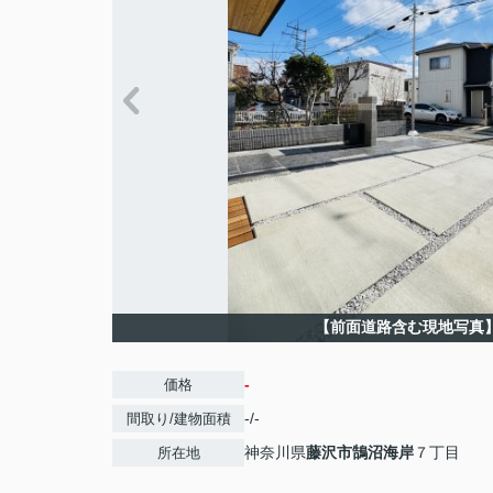
【前面道路含む現地写真
-
価格
-/-
間取り/建物面積
神奈川県
藤沢市
鵠沼海岸
７丁目
所在地