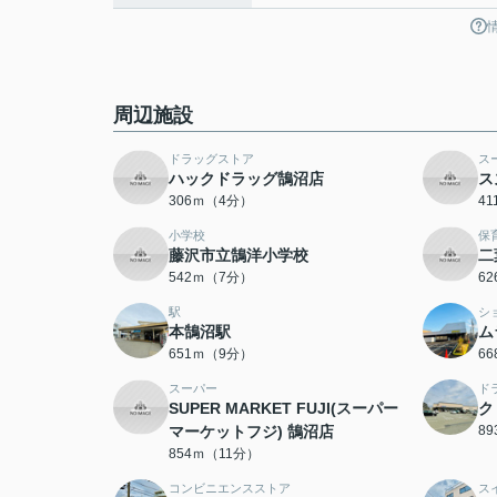
周辺施設
ドラッグストア
ス
ハックドラッグ鵠沼店
ス
306ｍ（4分）
4
小学校
保
藤沢市立鵠洋小学校
二
542ｍ（7分）
6
駅
シ
本鵠沼駅
ム
651ｍ（9分）
6
スーパー
ド
SUPER MARKET FUJI(スーパー
ク
マーケットフジ) 鵠沼店
8
854ｍ（11分）
コンビニエンスストア
ス