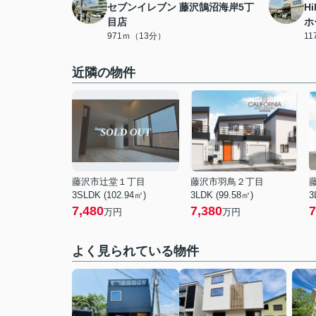
セブンイレブン 藤沢鵠沼海岸5丁
Hi
目店
ホ
971ｍ（13分）
1
近隣の物件
藤沢市辻堂１丁目
藤沢市羽鳥２丁目
3SLDK (102.94㎡)
3LDK (99.58㎡)
3
7,480
7,380
7
万円
万円
よく見られている物件