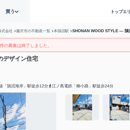
買う
トップ
エ
SHONAN WOOD STYLE 
株式会社
藤沢市の不動産一覧
本鵠沼駅
件の募集は終了しました。
海岸のデザイン住宅
線「鵠沼海岸」駅徒歩12分
江ノ島電鉄「柳小路」駅徒歩24分