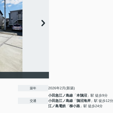
】
2026年2月(新築)
築年
小田急江ノ島線
「
本鵠沼
」駅 徒歩9分
小田急江ノ島線
「
鵠沼海岸
」駅 徒歩12
交通
江ノ島電鉄
「
柳小路
」駅 徒歩24分