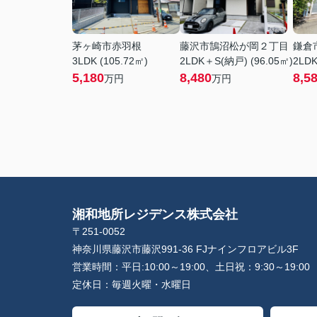
茅ヶ崎市赤羽根
藤沢市鵠沼松が岡２丁目
鎌倉
3LDK (105.72㎡)
2LDK＋S(納戸) (96.05㎡)
2LDK
5,180
8,480
8,5
万円
万円
湘和地所レジデンス株式会社
〒251-0052
神奈川県藤沢市藤沢991-36 FJナインフロアビル3F
営業時間：
平日:10:00～19:00、土日祝：9:30～19:00
定休日：
毎週火曜・水曜日