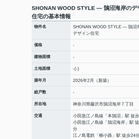
SHONAN WOOD STYLE — 鵠沼海岸の
住宅の基本情報
物件名
SHONAN WOOD STYLE — 鵠
デザイン住宅
価格
-
建物面積
-
土地面積
-(-)
築年月
2026年2月（新築）
総戸数
-
所在地
神奈川県
藤沢市
鵠沼海岸
７丁目
交通
小田急江ノ島線
「
本鵠沼
」駅 徒歩
小田急江ノ島線
「
鵠沼海岸
」駅 徒
分
江ノ島電鉄
「
柳小路
」駅 徒歩24