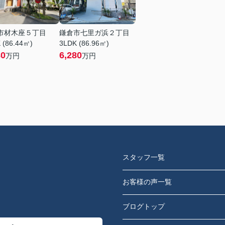
市材木座５丁目
鎌倉市七里ガ浜２丁目
 (86.44㎡)
3LDK (86.96㎡)
80
6,280
万円
万円
スタッフ一覧
お客様の声一覧
ブログトップ