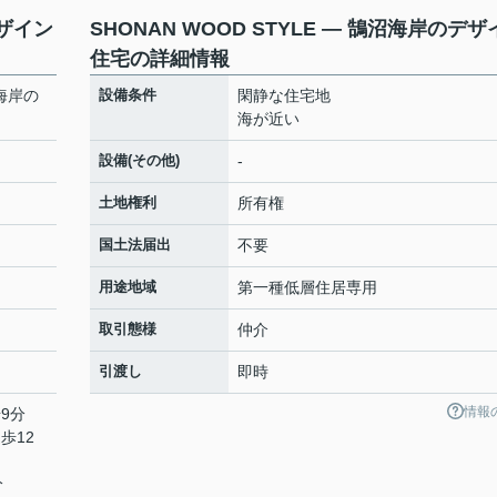
デザイン
SHONAN WOOD STYLE — 鵠沼海岸のデザ
住宅の詳細情報
沼海岸の
設備条件
閑静な住宅地
海が近い
設備(その他)
-
土地権利
所有権
国土法届出
不要
用途地域
第一種低層住居専用
取引態様
仲介
引渡し
即時
情報
9分
歩12
分