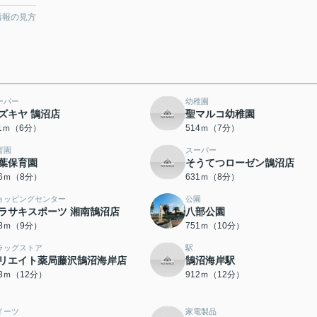
情報の見方
ーパー
幼稚園
ズキヤ 鵠沼店
聖マルコ幼稚園
11ｍ（6分）
514ｍ（7分）
育園
スーパー
葉保育園
そうてつローゼン鵠沼店
26ｍ（8分）
631ｍ（8分）
ョッピングセンター
公園
ラサキスポーツ 湘南鵠沼店
八部公園
68ｍ（9分）
751ｍ（10分）
ラッグストア
駅
リエイト薬局藤沢鵠沼海岸店
鵠沼海岸駅
93ｍ（12分）
912ｍ（12分）
イーツ
家電製品