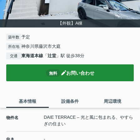
【外観】A棟
予定
築年数
神奈川県藤沢市大庭
所在地
東海道本線
「
辻堂
」駅 徒歩38分
交通
お問い合わせ
無料
基本情報
設備条件
周辺環境
DAIE TERRACE – 光と風に包まれる、やすら
物件名
ぎの住まい
-
向き