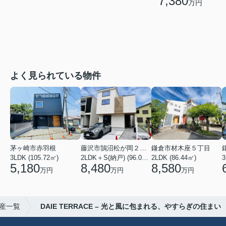
7,380
万円
よく見られている物件
茅ヶ崎市赤羽根
藤沢市鵠沼松が岡２丁目
鎌倉市材木座５丁目
3LDK (105.72㎡)
2LDK＋S(納戸) (96.05㎡)
2LDK (86.44㎡)
3
5,180
8,480
8,580
万円
万円
万円
産一覧
DAIE TERRACE – 光と風に包まれる、やすらぎの住まい