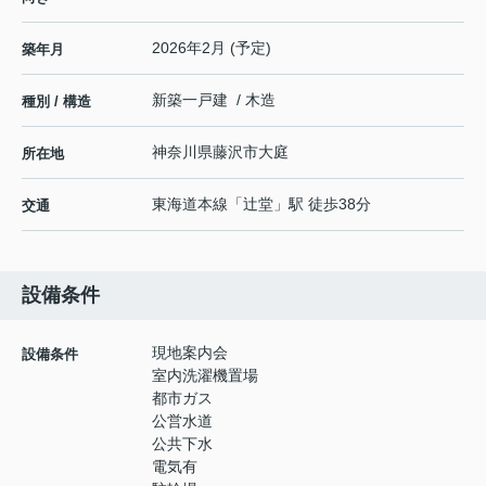
2026年2月 (予定)
築年月
新築一戸建 / 木造
種別 / 構造
神奈川県
藤沢市
大庭
所在地
東海道本線
「
辻堂
」駅 徒歩38分
交通
設備条件
現地案内会
設備条件
室内洗濯機置場
都市ガス
公営水道
公共下水
電気有