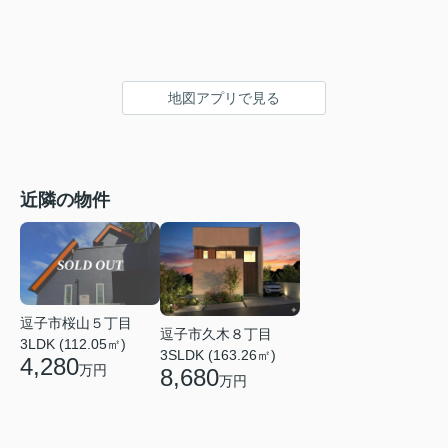
地図アプリで見る
近隣の物件
逗子市桜山５丁目
逗子市久木８丁目
3LDK (112.05㎡)
3SLDK (163.26㎡)
4,280
万円
8,680
万円