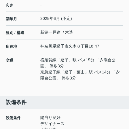
-
向き
2025年6月 (予定)
築年月
新築一戸建 / 木造
種別 / 構造
神奈川県
逗子市
久木
８丁目18₋47
所在地
横須賀線
「
逗子
」駅 バス15分 「夕陽台公
交通
園」 停歩3分
京急逗子線
「
逗子・葉山
」駅 バス14分 「夕
陽台公園」 停歩3分
設備条件
陽当り良好
設備条件
デザイナーズ