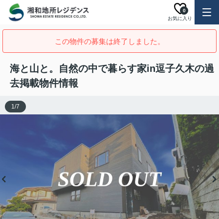
0
お気に入り
この物件の募集は終了しました。
海と山と。自然の中で暮らす家in逗子久木の過
去掲載物件情報
1
/
7