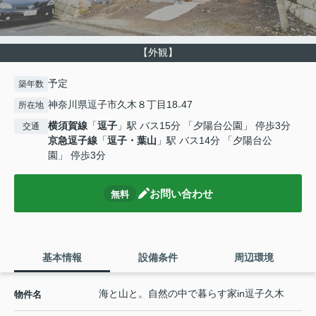
【外観】
予定
築年数
神奈川県逗子市久木８丁目18₋47
所在地
横須賀線
「
逗子
」駅 バス15分 「夕陽台公園」 停歩3分
交通
京急逗子線
「
逗子・葉山
」駅 バス14分 「夕陽台公
園」 停歩3分
お問い合わせ
無料
基本情報
設備条件
周辺環境
海と山と。自然の中で暮らす家in逗子久木
物件名