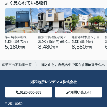
よく見られている物件
茅ヶ崎市赤羽根
藤沢市鵠沼松が岡２丁目
鎌倉市材木座５丁目
3LDK (105.72㎡)
2LDK＋S(納戸) (96.05㎡)
2LDK (86.44㎡)
3
5,180
8,480
8,580
万円
万円
万円
逗子市の不動産一覧
海と山と。自然の中で暮らす家in逗子久木
湘和地所レジデンス株式会社
0120-300-363
お問い合わせ
〒251-0052