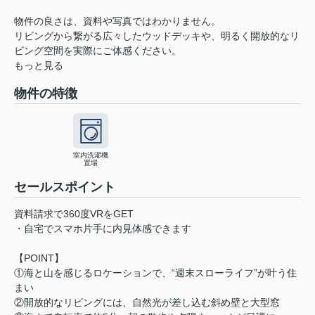
物件の良さは、資料や写真ではわかりません。
リビングから繋がる広々したウッドデッキや、明るく開放的なリ
ビング空間を実際にご体感ください。
もっと見る
物件の特徴
室内洗濯機
置場
セールスポイント
資料請求で360度VRをGET
・自宅でスマホ片手に内見体感できます
【POINT】
①海と山を感じるロケーションで、“週末スローライフ”が叶う住
まい
②開放的なリビングには、自然光が差し込む斜め壁と大型窓