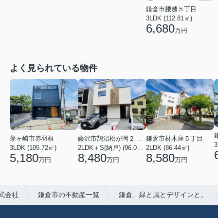
鎌倉市腰越５丁目
3LDK (112.81㎡)
6,680
万円
よく見られている物件
茅ヶ崎市赤羽根
藤沢市鵠沼松が岡２丁目
鎌倉市材木座５丁目
3
3LDK (105.72㎡)
2LDK＋S(納戸) (96.05㎡)
2LDK (86.44㎡)
5,180
8,480
8,580
万円
万円
万円
式会社
鎌倉市の不動産一覧
鎌倉、緑と風とデザインと。