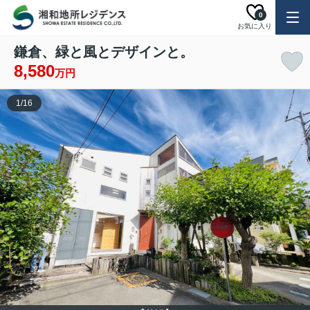
0
お気に入り
鎌倉、緑と風とデザインと。
8,580
万円
1
/
16