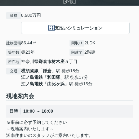
【外観】
8,580万円
価格
支払いシミュレーション
86.44㎡
2LDK
建物面積
間取り
築23年
2階建
築年数
階建て
神奈川県
鎌倉市
材木座
５丁目
所在地
横須賀線
「
鎌倉
」駅 徒歩18分
交通
江ノ島電鉄
「
和田塚
」駅 徒歩17分
江ノ島電鉄
「
由比ヶ浜
」駅 徒歩15分
現地案内会
日時
10:00 ～ 18:00
※事前に必ず予約してください
～現地案内いたします～
湘南住まいのスタッフがご案内いたします。