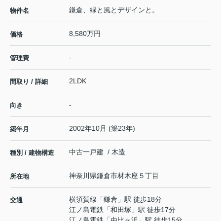
鎌倉、緑と風とデザインと。
物件名
8,580万円
価格
-
管理費
2LDK
間取り / 詳細
-
向き
2002年10月 (築23年)
築年月
中古一戸建 / 木造
種別 / 建物構造
神奈川県
鎌倉市
材木座
５丁目
所在地
横須賀線
「
鎌倉
」駅 徒歩18分
交通
江ノ島電鉄
「
和田塚
」駅 徒歩17分
江ノ島電鉄
「
由比ヶ浜
」駅 徒歩15分