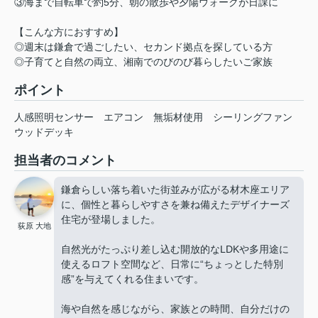
③海まで自転車で約5分、朝の散歩や夕陽ウォークが日課に
【こんな方におすすめ】
◎週末は鎌倉で過ごしたい、セカンド拠点を探している方
◎子育てと自然の両立、湘南でのびのび暮らしたいご家族
ポイント
人感照明センサー
エアコン
無垢材使用
シーリングファン
ウッドデッキ
担当者のコメント
鎌倉らしい落ち着いた街並みが広がる材木座エリア
に、個性と暮らしやすさを兼ね備えたデザイナーズ
住宅が登場しました。
荻原 大地
自然光がたっぷり差し込む開放的なLDKや多用途に
使えるロフト空間など、日常に“ちょっとした特別
感”を与えてくれる住まいです。
海や自然を感じながら、家族との時間、自分だけの