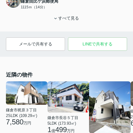
鎌倉由比ケ浜郵便局
1115ｍ（14分）
すべて見る
メールで共有する
LINEで共有する
近隣の物件
鎌倉市梶原３丁目
2SLDK (109.29㎡)
2
鎌倉市長谷５丁目
7,580
万円
5LDK (173.93㎡)
1
499
億
万円