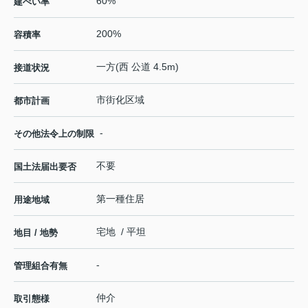
60%
建ぺい率
200%
容積率
一方(西 公道 4.5m)
接道状況
市街化区域
都市計画
-
その他法令上の制限
不要
国土法届出要否
第一種住居
用途地域
宅地 / 平坦
地目 / 地勢
-
管理組合有無
仲介
取引態様