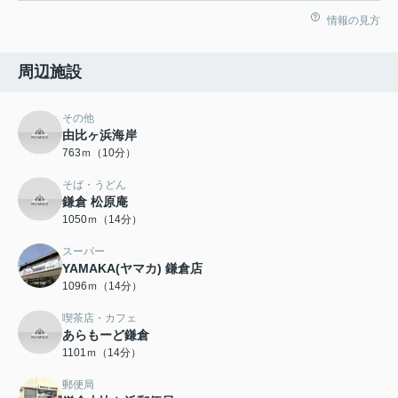
情報の見方
周辺施設
その他
由比ヶ浜海岸
763ｍ（10分）
そば・うどん
鎌倉 松原庵
1050ｍ（14分）
スーパー
YAMAKA(ヤマカ) 鎌倉店
1096ｍ（14分）
喫茶店・カフェ
あらもーど鎌倉
1101ｍ（14分）
郵便局