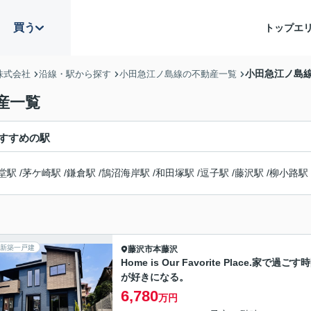
買う
トップ
エ
小田急江ノ島線
株式会社
沿線・駅から探す
小田急江ノ島線の不動産一覧
産一覧
すすめの駅
堂駅
/
茅ケ崎駅
/
鎌倉駅
/
鵠沼海岸駅
/
和田塚駅
/
逗子駅
/
藤沢駅
/
柳小路駅
新築一戸建
藤沢市
本藤沢
Home is Our Favorite Place.家で過ごす
が好きになる。
6,780
万円