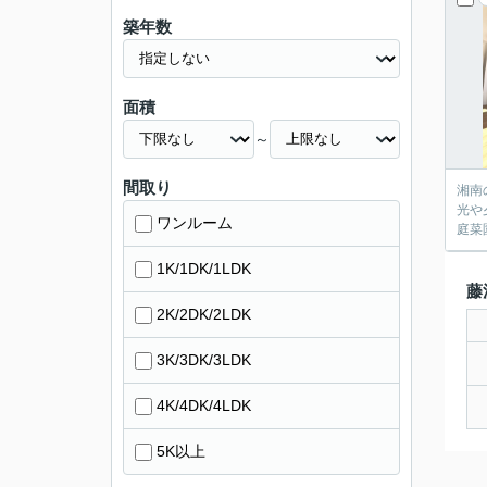
築年数
面積
～
間取り
湘南の
光や夕暮
ワンルーム
1K/1DK/1LDK
藤
2K/2DK/2LDK
3K/3DK/3LDK
4K/4DK/4LDK
5K以上