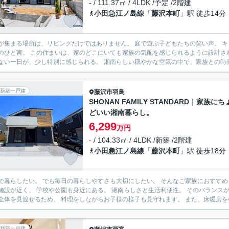
- / 111.37㎡ / 4LDK /予定 /2階建
小田急江ノ島線
「
藤沢本町
」駅 徒歩14分
場所は、リビングだけではありません。 庭で遊ぶ子どもたちの笑い声。 キッチンで夕食をつくる時間。 吹抜けを通して交わす「おかえ
ても家族の気配を感じられるように設計されています。 休日は庭でブランチを楽しみ、午後は公園へ。
何気ない一日が、少し特別に感じられる。 湘南らしい穏やかな空気の中で
新築一戸建
藤沢市
羽鳥
SHONAN FAMILY STANDARD｜家族にち
どいい湘南暮らし。
6,299
万円
- / 104.33㎡ / 4LDK /新築 /2階建
小田急江ノ島線
「
藤沢本町
」駅 徒歩18分
暮らしたい。 でも毎日の暮らしやすさも大切にしたい。 そんなご家族におすすめしたい住まいです。 休日は海へ
 学校や公園も身近にある。 湘南らしさと生活利便性。 そのバランスがちょうど良いのが、 この羽鳥エリアです。 キッチンからリビ
ング全体を見渡せるため、 料理をしながらお子様の様子も
新築一戸建