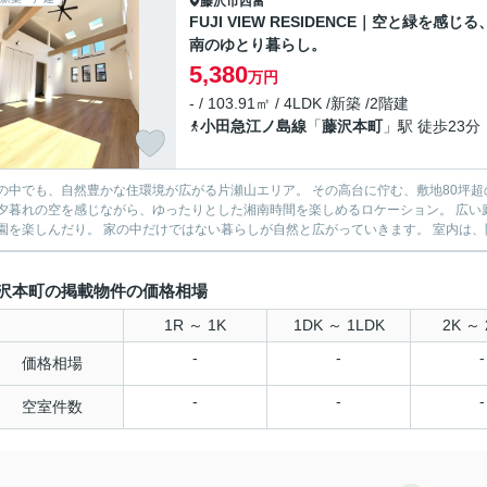
藤沢市
西富
FUJI VIEW RESIDENCE｜空と緑を感じる
南のゆとり暮らし。
5,380
万円
- / 103.91㎡ / 4LDK /新築 /2階建
小田急江ノ島線
「
藤沢本町
」駅 徒歩23分
中でも、自然豊かな住環境が広がる片瀬山エリア。 その高台に佇む、敷地80坪超のゆとりある新築戸建です
れの空を感じながら、ゆったりとした湘南時間を楽しめるロケーション。 広い庭スペースでは、 お子さまと遊んだり、愛犬と過ごしたり、家
庭菜園を楽しんだり。 家の中だ
沢本町の掲載物件の価格相場
1R ～ 1K
1DK ～ 1LDK
2K ～ 
-
-
-
価格相場
-
-
-
空室件数