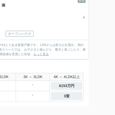
新築
、湘
オープンハウス
。 LDKからは富士山を望み、 朝の
けではない暮らしが自然と広がっていきます。 室内は、開放感を意識した吹抜...
もっと見る
2LDK
3K ～ 3LDK
4K ～ 4LDK以上
-
6153万円
-
3室