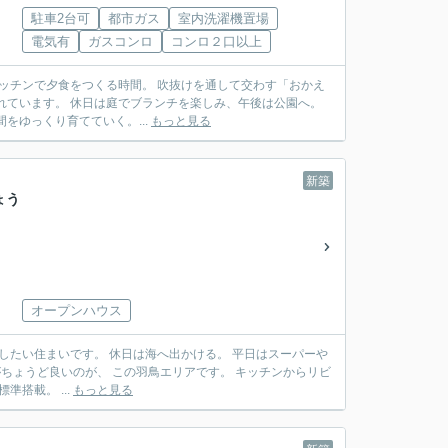
駐車2台可
都市ガス
室内洗濯機置場
電気有
ガスコンロ
コンロ２口以上
、家族との時間をゆっくり育てていく。...
もっと見る
新築
ょう
オープンハウス
出かける。 平日はスーパーや
見守れます。 また、床暖房を標準搭載。 ...
もっと見る