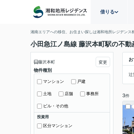
借りる
湘南エリアへの移住、お住まい探しは湘和地所レジデンス
小田急江ノ島線 藤沢本町駅の不動
お
藤沢本町
変更
物件種別
辻
マンション
戸建
土地
店舗
事務所
3
件
ビル・その他
投資用
区分マンション