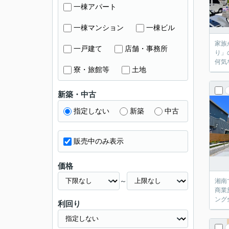
一棟アパート
一棟マンション
一棟ビル
家族が集まる
一戸建て
店舗・事務所
り」のひと言。 この住まいは、家のどこにい
寮・旅館等
土地
新築・中古
指定しない
新築
中古
販売中のみ表示
価格
～
湘南で
商業施設が近く、
利回り