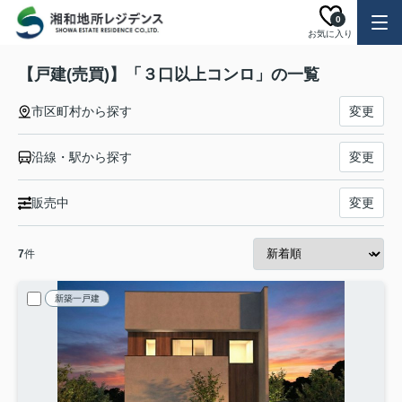
0
お気に入り
【戸建(売買)】「３口以上コンロ」の一覧
市区町村から探す
変更
沿線・駅から探す
変更
販売中
変更
7
件
新築一戸建