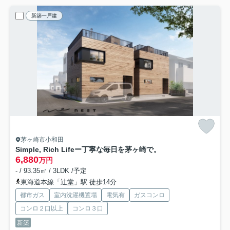
新築一戸建
茅ヶ崎市小和田
Simple, Rich Lifeー丁寧な毎日を茅ヶ崎で。
6,880
万円
- / 93.35㎡ / 3LDK /予定
東海道本線「辻堂」駅 徒歩14分
都市ガス
室内洗濯機置場
電気有
ガスコンロ
コンロ２口以上
コンロ３口
新築