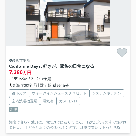
藤沢市羽鳥
California Days. 好きが、家族の日常になる
7,380
万円
- / 99.58㎡ / 3LDK /予定
東海道本線「辻堂」駅 徒歩16分
都市ガス
ウォークインシューズクロゼット
システムキッチン
室内洗濯機置場
電気有
ガスコンロ
新築
湘南で暮らす魅力は、海だけではありません。 お気に入りの車で出掛け
る休日。 子どもと近くの公園へ歩く夕方。 辻堂で買い...
もっと見る