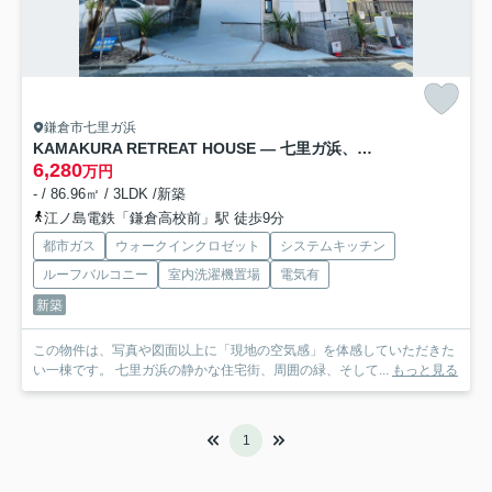
鎌倉市七里ガ浜
KAMAKURA RETREAT HOUSE ― 七里ガ浜、緑に包まれる杉板の家 ―
6,280
万円
- / 86.96㎡ / 3LDK /新築
江ノ島電鉄「鎌倉高校前」駅 徒歩9分
都市ガス
ウォークインクロゼット
システムキッチン
ルーフバルコニー
室内洗濯機置場
電気有
新築
この物件は、写真や図面以上に「現地の空気感」を体感していただきた
い一棟です。 七里ガ浜の静かな住宅街、周囲の緑、そして...
もっと見る
1