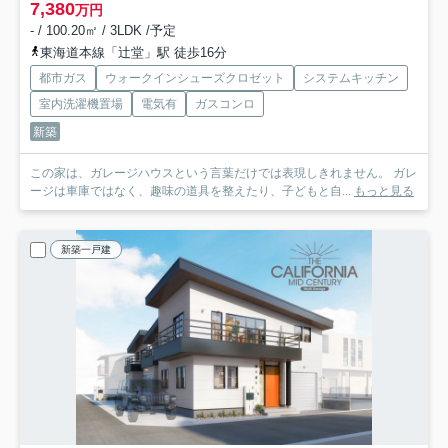
7,380
万円
- / 100.20㎡ / 3LDK /予定
東海道本線「辻堂」駅 徒歩16分
都市ガス
ウォークインシューズクロゼット
システムキッチン
室内洗濯機置場
電気有
ガスコンロ
新築
この家は、ガレージハウスという言葉だけでは表現しきれません。 ガレ
ージは車庫ではなく、趣味の道具を整えたり、子どもと自...
もっと見る
新築一戸建