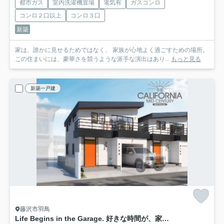
都市ガス
室内洗濯機置場
電気有
ガスコンロ
コンロ２口以上
コンロ３口
新築
家は、誰かに見せるためではなく、 家族が心地よく過ごすための場所。
この住まいには、豪華さを競うような派手な演出はあり...
もっと見る
新築一戸建
藤沢市羽鳥
Life Begins in the Garage. 好きな時間が、家の中心になる