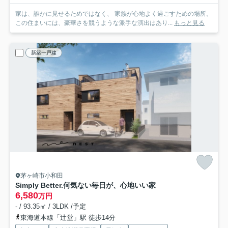
家は、誰かに見せるためではなく、 家族が心地よく過ごすための場所。
この住まいには、豪華さを競うような派手な演出はあり...
もっと見る
新築一戸建
茅ヶ崎市小和田
Simply Better.何気ない毎日が、心地いい家
6,580
万円
- / 93.35㎡ / 3LDK /予定
東海道本線「辻堂」駅 徒歩14分