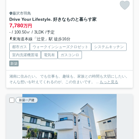
藤沢市羽鳥
Drive Your Lifestyle. 好きなものと暮らす家
7,780
万円
- / 100.50㎡ / 3LDK /予定
東海道本線「辻堂」駅 徒歩16分
都市ガス
ウォークインシューズクロゼット
システムキッチン
室内洗濯機置場
電気有
ガスコンロ
新築
湘南に住みたい。 でも仕事も、趣味も、家族との時間も大切にしたい。
そんな想いを叶えてくれるのが、この住まいです。 ...
もっと見る
新築一戸建