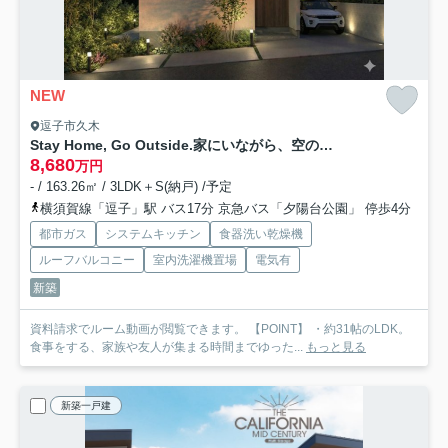
NEW
逗子市久木
Stay Home, Go Outside.家にいながら、空の下へ。
8,680
万円
- / 163.26㎡ / 3LDK＋S(納戸) /予定
横須賀線「逗子」駅 バス17分 京急バス「夕陽台公園」 停歩4分
都市ガス
システムキッチン
食器洗い乾燥機
ルーフバルコニー
室内洗濯機置場
電気有
新築
資料請求でルーム動画が閲覧できます。 【POINT】 ・約31帖のLDK。
食事をする、家族や友人が集まる時間までゆった...
もっと見る
新築一戸建