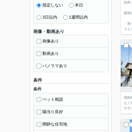
稲村
指定しない
本日
建物
3日以内
1週間以内
「家
そん
画像・動画あり
画像あり
動画あり
パノラマあり
条件
条件
湘南移住に憧れる方の多
ペット相談
なく叶えられる一邸
陽当り良好
閑静な住宅地