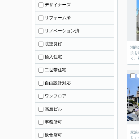
デザイナーズ
リフォーム済
リノベーション済
眺望良好
湘南に住む
浜を走
輸入住宅
二世帯住宅
自由設計対応
ワンフロア
高層ビル
事務所可
家族が集まる
飲食店可
り」のひと言。 この住まいは、家のどこにい