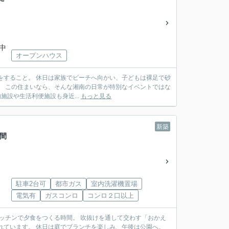
川中
オープンハウス
はな
ら、買い物施設や生活利便施設も身近...
もっと見る
新築
時間
駐車2台可
都市ガス
室内洗濯機置場
電気有
ガスコンロ
コンロ２口以上