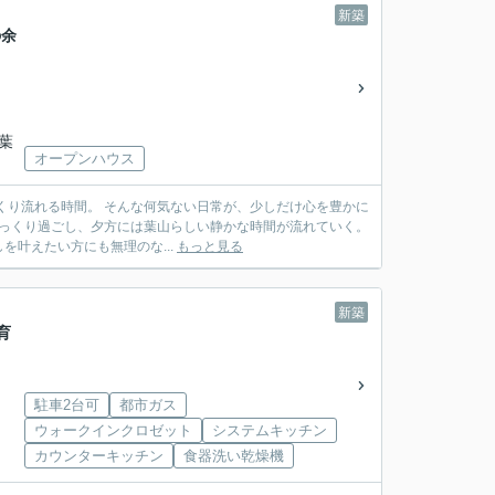
新築
の余
「葉
オープンハウス
叶えたい方にも無理のな...
もっと見る
新築
で育
駐車2台可
都市ガス
ウォークインクロゼット
システムキッチン
カウンターキッチン
食器洗い乾燥機