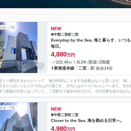
新築一戸建
NEW
中郡二宮町
二宮
Everyday by the Sea. 海と暮らす、いつ
毎日。
4,880
万円
- / 102.46㎡ / 3LDK /新築 /2階建
東海道本線
「
二宮
」駅 徒歩14分
へ移住するからといって、 毎日特別なことをする必要はないと思います。 朝、少しだけ早く起きて海まで歩く。 休日は子どもと海へ行き、
いリビングでのんびり過ごす。 夕方にはルーフバルコニーへ出て、空の色が変わっていくのを家族で眺める。 そんな何気ない時間が、
少しずつ家族の日常になっていく。 二宮駅まで徒歩14分だから、今の仕事を
新築一戸建
NEW
中郡二宮町
二宮
Closer to the Sea. 海を眺める日常へ。
4,980
万円