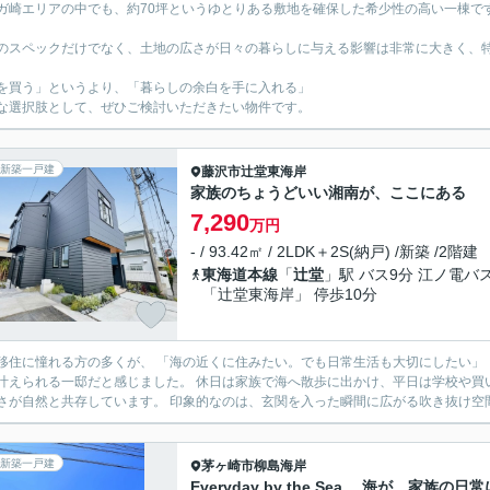
ガ崎エリアの中でも、約70坪というゆとりある敷地を確保した希少性の高い一棟で
のスペックだけでなく、土地の広さが日々の暮らしに与える影響は非常に大きく、
を買う」というより、「暮らしの余白を手に入れる」
な選択肢として、ぜひご検討いただきたい物件です。
新築一戸建
藤沢市
辻堂東海岸
家族のちょうどいい湘南が、ここにある
7,290
万円
- / 93.42㎡ / 2LDK＋2S(納戸) /新築 /2階建
東海道本線
「
辻堂
」駅 バス9分 江ノ電バ
「辻堂東海岸」 停歩10分
くが、 「海の近くに住みたい。でも日常生活も大切にしたい」 という想いを持っています。 この住まいは、その両方を無理
だと感じました。 休日は家族で海へ散歩に出かけ、平日は学校や買い物、通勤にも困らない。 湘南らしい開放感と、日常の暮らし
新築一戸建
茅ヶ崎市
柳島海岸
Everyday by the Sea. 海が、家族の日常