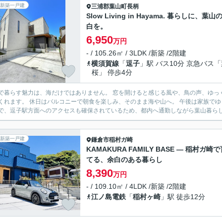
新築一戸建
三浦郡葉山町
長柄
Slow Living in Hayama. 暮らしに、葉山
白を。
6,950
万円
- / 105.26㎡ / 3LDK /新築 /2階建
横須賀線
「
逗子
」駅 バス10分 京急バス
桜」 停歩4分
力は、海だけではありません。 窓を開けると感じる風や、鳥の声、ゆっくり流れる時間。 そんな何気ない日常が、少しだけ心を豊かに
み、そのまま海や山へ。 午後は家族でゆっくり過ごし、夕方には葉山らしい静かな時間が流れていく。
で、逗子駅方面へのアクセスも確保されているため、都内へ通勤しながら葉山暮らしを
新築一戸建
鎌倉市
稲村ガ崎
KAMAKURA FAMILY BASE — 稲村ガ崎
てる、余白のある暮らし
8,390
万円
- / 109.10㎡ / 4LDK /新築 /2階建
江ノ島電鉄
「
稲村ヶ崎
」駅 徒歩12分