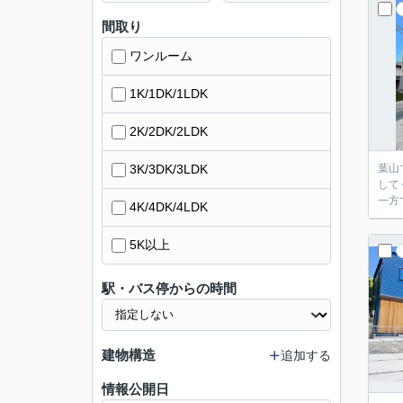
間取り
ワンルーム
1K/1DK/1LDK
2K/2DK/2LDK
3K/3DK/3LDK
葉山で暮らす魅
してくれます。 休日はバルコニーで朝食を楽し
一方
4K/4DK/4LDK
5K以上
駅・バス停からの時間
建物構造
追加する
情報公開日