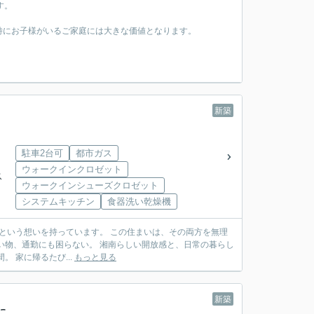
す。
特にお子様がいるご家庭には大きな価値となります。
新築
駐車2台可
都市ガス
ウォークインクロゼット
ス
ウォークインシューズクロゼット
システムキッチン
食器洗い乾燥機
やすさが自然と共存しています。 印象的なのは、玄関を入った瞬間に広がる吹き抜け空間。 家に帰るたび...
もっと見る
新築
に