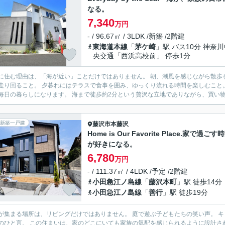
なる。
7,340
万円
- / 96.67㎡ / 3LDK /新築 /2階建
東海道本線
「
茅ケ崎
」駅 バス10分 神奈
央交通「西浜高校前」 停歩1分
理由は、「海が近い」ことだけではありません。 朝、潮風を感じながら散歩をすること。 休日は家族でビーチへ向かい、子どもは裸足で砂
り回ること。 夕暮れにはテラスで食事を囲み、ゆっくり流れる時間を楽しむこと。 この住まいなら、そんな湘南の日常が特別なイベントで
く、毎日の暮らしになります。 海まで徒歩約2分という贅沢な立地でありなが
新築一戸建
藤沢市
本藤沢
Home is Our Favorite Place.家で過ごす
が好きになる。
6,780
万円
- / 111.37㎡ / 4LDK /予定 /2階建
小田急江ノ島線
「
藤沢本町
」駅 徒歩14分
小田急江ノ島線
「
善行
」駅 徒歩19分
場所は、リビングだけではありません。 庭で遊ぶ子どもたちの笑い声。 キッチンで夕食をつくる時間。 吹抜けを通して交わす「おかえ
ても家族の気配を感じられるように設計されています。 休日は庭でブランチを楽しみ、午後は公園へ。