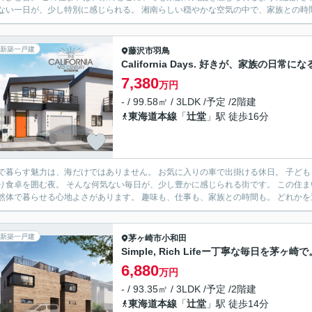
何気ない一日が、少し特別に感じられる。 湘南らしい穏やかな空気の中で
新築一戸建
藤沢市
羽鳥
California Days. 好きが、家族の日常にな
7,380
万円
- / 99.58㎡ / 3LDK /予定 /2階建
東海道本線
「
辻堂
」駅 徒歩16分
力は、海だけではありません。 お気に入りの車で出掛ける休日。 子どもと近くの公園へ歩く夕方。 辻堂で買い物を済ませて、家でゆ
気ない毎日が、少し豊かに感じられる街です。 この住まいは、ガレージハウスという特別感だけではなく、家族みんな
が自然体で暮らせる心地よさがあります。 趣味も、仕事も、家族との時間
新築一戸建
茅ヶ崎市
小和田
Simple, Rich Lifeー丁寧な毎日を茅ヶ崎で
6,880
万円
- / 93.35㎡ / 3LDK /予定 /2階建
東海道本線
「
辻堂
」駅 徒歩14分