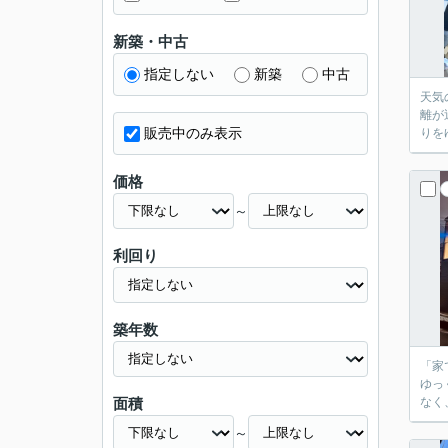
新築・中古
指定しない
新築
中古
天気の
離が近い毎日にあると
販売中のみ表示
価格
～
利回り
築年数
「家で過
ゆっ
面積
なく
～