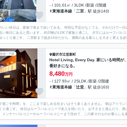
- / 101.01㎡ / 3LDK /新築 /2階建
東海道本線
「
二宮
」駅 徒歩14分
いい休日は、家族で海まで歩いてみる。 特別な予定がなくても、それだけで一日の始まりが少し楽しくなる
思います。 約20帖のLDKで家族と過ごし、夕方にはルーフバルコニーへ。 空の色が変わっていくのを眺めながら、一日の終わ
新築一戸建
藤沢市
辻堂新町
Hotel Living, Every Day. 家にいる時間
番好きになる。
8,480
万円
- / 127.93㎡ / 2SLDK /新築 /2階建
東海道本線
「
辻堂
」駅 徒歩16分
ごす時間」を、ここまで楽しめる住まいはそう多くありません。 朝はアイランドキッチンでコーヒーを淹れ、そのままインナーバルコニーで
くり過ごす。 休日はルーフバルコニーで友人を招いたり、お子さまと遊んだり、夜は星空を眺め
、インナーバルコニーやルーフバルコニーまで含めて、この家そのものが暮らしを楽し