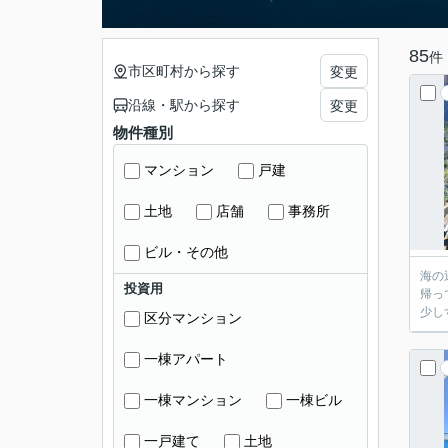
85
件
市区町村から探す
変更
沿線・駅から探す
変更
物件種別
マンション
戸建
土地
店舗
事務所
ビル・その他
海の近く
投資用
帰ってきたら広
区分マンション
一棟アパート
一棟マンション
一棟ビル
一戸建て
土地