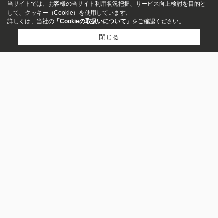
当サイトでは、お客様の当サイト利用状況把握、サービス向上検討を目的と
して、クッキー（Cookie）を使用しています。
詳しくは、当社の
「Cookieの取扱いについて」
をご確認ください。
閉じる
物件種別
マンション
戸建
湘和地所レジデンス株式会社
土地
店舗
0120-300-363
お問い合わせ
事務所
ビル・その他
〒251-0052
投資用
神奈川県藤沢市藤沢991-36 FJナインフロアビル3F
区分マンション
一棟アパート
営業時間：
平日:10:00～19:00、土日祝：9:30～19:00
一棟マンション
一棟ビル
定休日：
毎週火曜・水曜日
一戸建て
店舗・事務所
寮・旅館等
土地