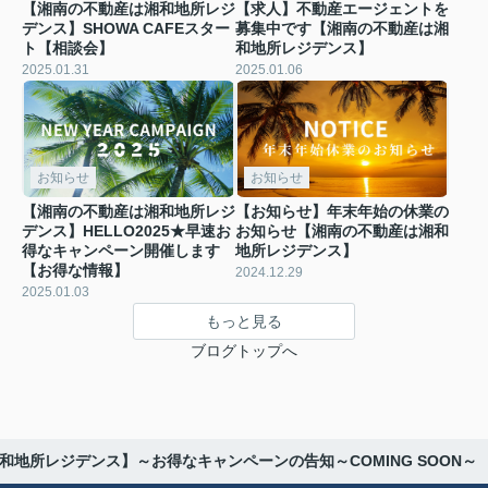
【湘南の不動産は湘和地所レジ
【求人】不動産エージェントを
デンス】SHOWA CAFEスター
募集中です【湘南の不動産は湘
ト【相談会】
和地所レジデンス】
2025.01.31
2025.01.06
お知らせ
お知らせ
【湘南の不動産は湘和地所レジ
【お知らせ】年末年始の休業の
デンス】HELLO2025★早速お
お知らせ【湘南の不動産は湘和
得なキャンペーン開催します
地所レジデンス】
【お得な情報】
2024.12.29
2025.01.03
もっと見る
ブログトップへ
和地所レジデンス】～お得なキャンペーンの告知～COMING SOON～