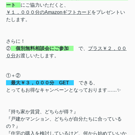
ート
にご協力いただくと、
￥１，０００分のAmazonギフトカード
をプレゼントい
たします。
さらに！
②
個別無料相談会にご参加
で、
プラス￥２，００
０分
お渡しいたします。
①＋②
最大￥３，０００分 GET
できる、
とってもお得なキャンペーンとなっております……✨
『持ち家か賃貸、どちらが得？』
『戸建かマンション、どちらが自分たちに合っている
の？』
『住宅の購入を検討しているけど、何から始めていいか