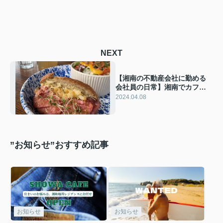
NEXT
【湘南の不動産会社に勤める
会社員の日常】湘南でカフェ
超え熟成肉＠3nd CAFE+BAR
2024.04.08
”お知らせ”おすすめ記事
お知らせ
お知らせ