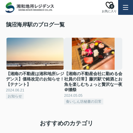
0
お気に入り
鵠沼海岸駅のブログ一覧
【湘南の不動産は湘和地所レジ
【湘南の不動産会社に勤める会
デンス】価格改定のお知らせ！
社員の日常】藤沢駅で銘酒とお
【テナント】
魚を楽しむちょっと贅沢な一夜
＠獺祭
2024.06.21
2024.05.05
お知らせ
食いしん坊秘書の日常
おすすめのカテゴリ