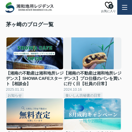
0
お気に入り
茅ヶ崎のブログ一覧
【湘南の不動産は湘和地所レジ
【湘南の不動産は湘和地所レジ
デンス】SHOWA CAFEスター
デンス】プロ仕様のパンを買い
ト【相談会】
に行く日【社員の日常】
2025.01.31
2024.10.16
お知らせ
食いしん坊秘書の日常