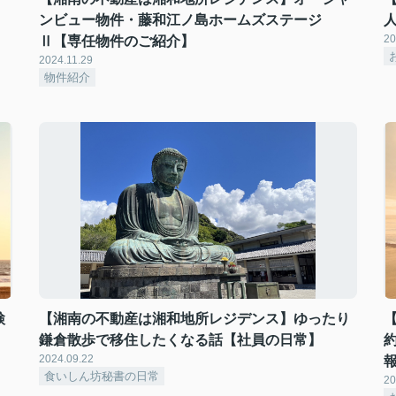
ンビュー物件・藤和江ノ島ホームズステージ
20
Ⅱ【専任物件のご紹介】
2024.11.29
物件紹介
検
【湘南の不動産は湘和地所レジデンス】ゆったり
鎌倉散歩で移住したくなる話【社員の日常】
2024.09.22
食いしん坊秘書の日常
20