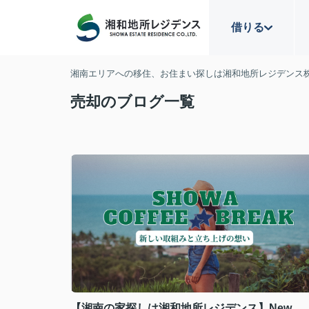
借りる
湘南エリアへの移住、お住まい探しは湘和地所レジデンス
売却のブログ一覧
【湘南の家探しは湘和地所レジデンス】New