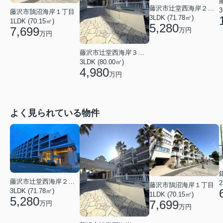
藤沢市辻堂西海岸２丁目
3
藤沢市鵠沼海岸１丁目
3LDK (71.78㎡)
1LDK (70.15㎡)
5,280
7,699
万円
万円
藤沢市辻堂西海岸３丁目
3LDK (80.00㎡)
4,980
万円
よく見られている物件
藤沢市辻堂西海岸２丁目
2
藤沢市鵠沼海岸１丁目
3LDK (71.78㎡)
1LDK (70.15㎡)
5,280
7,699
万円
万円