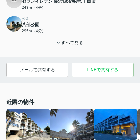
セブンイレブン 藤沢鵠沼海岸5丁目店
248ｍ（4分）
公園
八部公園
295ｍ（4分）
すべて見る
メールで共有する
LINEで共有する
近隣の物件