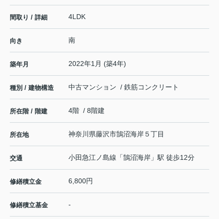
4LDK
間取り / 詳細
南
向き
2022年1月 (築4年)
築年月
中古マンション / 鉄筋コンクリート
種別 / 建物構造
4階 / 8階建
所在階 / 階建
神奈川県
藤沢市
鵠沼海岸
５丁目
所在地
小田急江ノ島線
「
鵠沼海岸
」駅 徒歩12分
交通
6,800円
修繕積立金
-
修繕積立基金