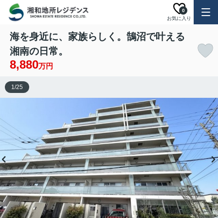
0
お気に入り
海を身近に、家族らしく。鵠沼で叶える
湘南の日常。
8,880
万円
1
/
25