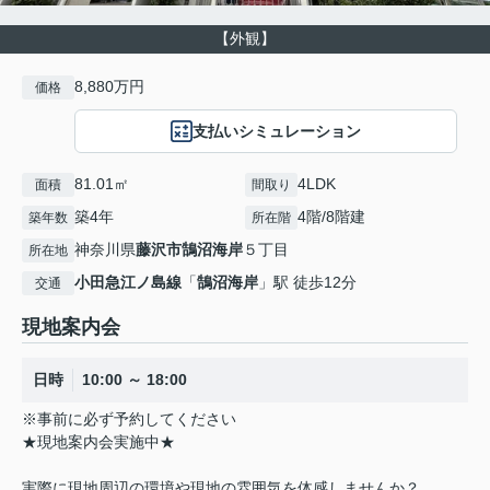
【外観】
8,880万円
価格
支払いシミュレーション
81.01㎡
4LDK
面積
間取り
築4年
4階/8階建
築年数
所在階
神奈川県
藤沢市
鵠沼海岸
５丁目
所在地
小田急江ノ島線
「
鵠沼海岸
」駅 徒歩12分
交通
現地案内会
日時
10:00 ～ 18:00
※事前に必ず予約してください
★現地案内会実施中★
実際に現地周辺の環境や現地の雰囲気を体感しませんか？