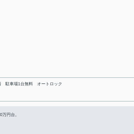
済
駐車場1台無料
オートロック
00万円台。