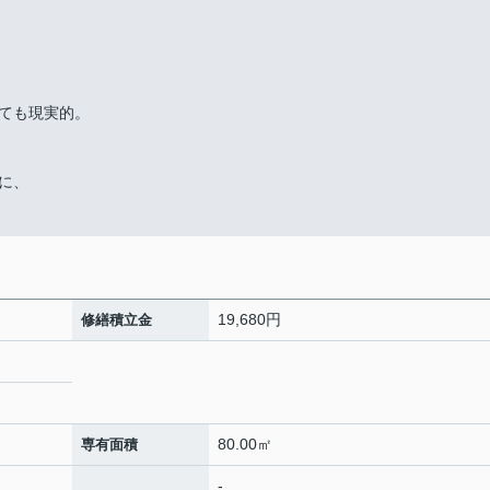
ても現実的。
に、
19,680円
修繕積立金
80.00㎡
専有面積
-