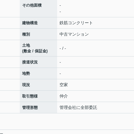
-
その他面積
-
鉄筋コンクリート
建物構造
中古マンション
種別
土地
- / -
(敷金 / 保証金)
-
接道状況
-
地勢
空家
現況
仲介
取引態様
管理会社に全部委託
管理形態