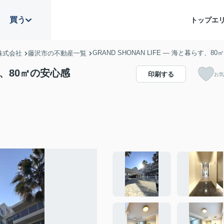
買う
トップ
エ
GRAND SHONAN LIFE — 海と暮らす、8
株式会社
藤沢市の不動産一覧
らす、80㎡の安心感
印刷する
お気