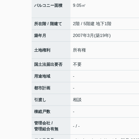
9.05㎡
バルコニー面積
2階 / 5階建 地下1階
所在階 / 階建て
2007年3月(築19年)
築年月
所有権
土地権利
不要
国土法届出要否
-
用途地域
-
都市計画
相談
引渡し
-
棟総戸数
管理会社 /
- / -
管理組合有無