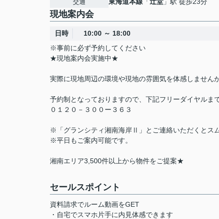
東海道本線
「
辻堂
」駅 徒歩23分
交通
現地案内会
日時
10:00 ～ 18:00
※事前に必ず予約してください
★現地案内会実施中★
実際に現地周辺の環境や現地の雰囲気を体感しません
予約制となっておりますので、下記フリーダイヤルまで
０１２０－３００ー３６３
※「グランシティ湘南海岸Ⅱ」とご連絡いただくとス
※平日もご案内可能です。
湘南エリア3,500件以上から物件をご提案★
セールスポイント
資料請求でルーム動画をGET
・自宅でスマホ片手に内見体感できます