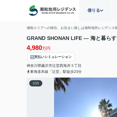
借りる
湘南エリアへの移住、お住まい探しは湘和地所レジデンス
GRAND SHONAN LIFE — 海と暮
4,980
万円
支払いシミュレーション
神奈川県
藤沢市
辻堂西海岸
３丁目
東海道本線「辻堂」駅徒歩23分
1
/
15