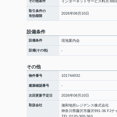
その他条件
インターネットサービス料月:880
取引条件の
2026年08月10日
有効期限
設備条件
設備条件
現地案内会
設備(その他)
-
その他
101744032
物件番号
-
建築確認番号
2026年08月10日
次回更新予定日
取扱会社
湘和地所レジデンス株式会社
神奈川県藤沢市藤沢991-36 FJ
TEL:0120-300-363