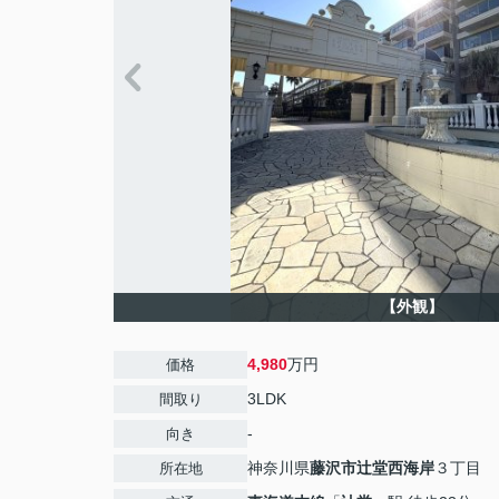
【外観】
4,980
万円
価格
3LDK
間取り
-
向き
神奈川県
藤沢市
辻堂西海岸
３丁目
所在地