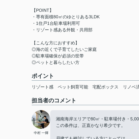
【POINT】
・専有面積80㎡のゆとりある3LDK
・1住戸1台駐車場利用可
・リゾート感ある外観・共用部
【こんな方におすすめ】
◎海の近くで子育てしたいご家庭
◎駐車場確保が必須の世帯
◎ペットと暮らしたい方
ポイント
リゾート感
ペット飼育可能
宅配ボックス
リノベ
担当者のコメント
湘南海岸エリアで80㎡・駐車場付き・5,0
この条件は、正直かなり希少です。
中村 一輝
戸建ても検討している方にとっては、