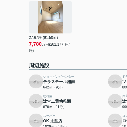
27.67坪 (91.50㎡)
7,780
万円(281.17万円/
坪)
周辺施設
ショッピングセンター
ド
テラスモール湘南
ツ
642ｍ（9分）
8
幼稚園
保
辻堂二葉幼稚園
辻
878ｍ（11分）
9
スーパー
コ
OK 辻堂店
ロ
1029ｍ（13分）
1