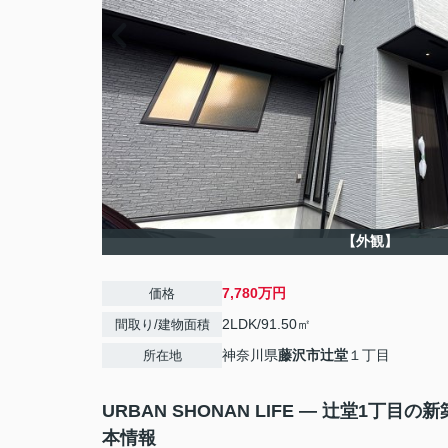
【外観】
7,780万円
価格
2LDK/91.50㎡
間取り/建物面積
神奈川県
藤沢市
辻堂
１丁目
所在地
URBAN SHONAN LIFE — 辻堂1丁目の
本情報