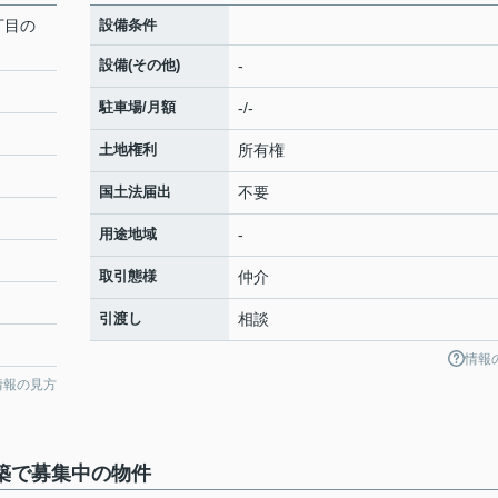
1丁目の
設備条件
設備(その他)
-
駐車場/月額
-/-
土地権利
所有権
国土法届出
不要
用途地域
-
取引態様
仲介
引渡し
相談
情報
情報の見方
の新築で募集中の物件