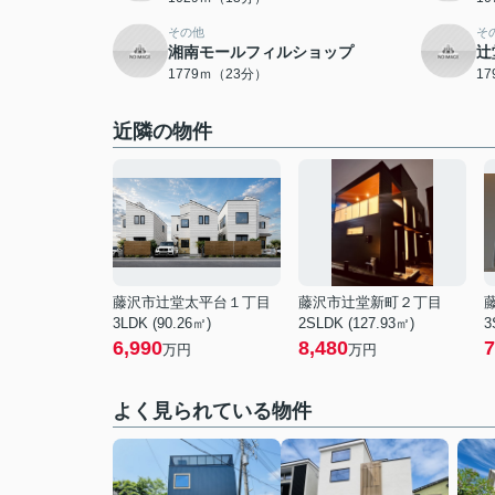
その他
そ
湘南モールフィルショップ
辻
1779ｍ（23分）
1
近隣の物件
藤沢市辻堂太平台１丁目
藤沢市辻堂新町２丁目
3LDK (90.26㎡)
2SLDK (127.93㎡)
3
6,990
8,480
7
万円
万円
よく見られている物件