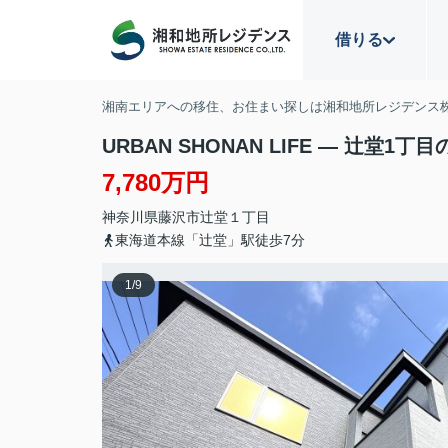
借りる
湘南エリアへの移住、お住まい探しは湘和地所レジデンス
URBAN SHONAN LIFE — 辻堂1丁
7,780万円
神奈川県
藤沢市
辻堂
１丁目
東海道本線「辻堂」駅徒歩7分
1
/
9