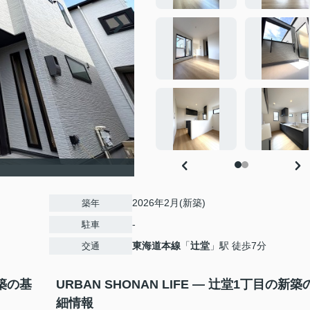
2026年2月(新築)
築年
-
駐車
東海道本線
「
辻堂
」駅 徒歩7分
交通
新築の基
URBAN SHONAN LIFE — 辻堂1丁目の新築
細情報