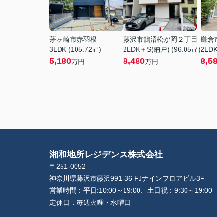
茅ヶ崎市赤羽根
藤沢市鵠沼松が岡２丁目
鎌倉
3LDK (105.72㎡)
2LDK＋S(納戸) (96.05㎡)
2LDK
5,180
8,480
8,5
万円
万円
湘和地所レジデンス株式会社
〒251-0052
神奈川県藤沢市藤沢991-36 FJナインフロアビル3F
営業時間：
平日:10:00～19:00、土日祝：9:30～19:00
定休日：
毎週火曜・水曜日