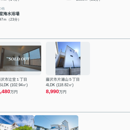
の他
堂海水浴場
797ｍ（23分）
藤沢市辻堂１丁目
藤沢市片瀬山５丁目
SLDK (102.94㎡)
4LDK (118.82㎡)
,480
8,990
万円
万円