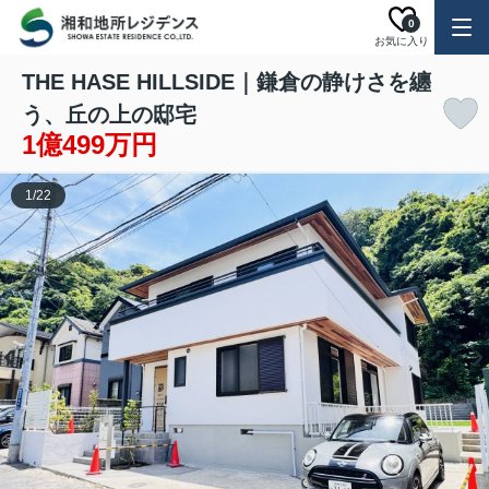
0
お気に入り
THE HASE HILLSIDE｜鎌倉の静けさを纏
う、丘の上の邸宅
1億499万円
1
/
22