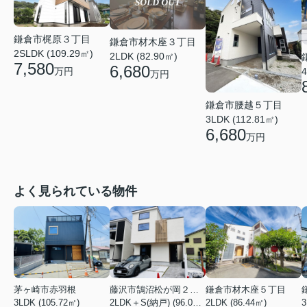
鎌倉市梶原３丁目
鎌倉市材木座３丁目
2SLDK (109.29㎡)
2LDK (82.90㎡)
7,580
6,680
万円
4
万円
鎌倉市腰越５丁目
3LDK (112.81㎡)
6,680
万円
よく見られている物件
茅ヶ崎市赤羽根
藤沢市鵠沼松が岡２丁目
鎌倉市材木座５丁目
3LDK (105.72㎡)
2LDK＋S(納戸) (96.05㎡)
2LDK (86.44㎡)
3