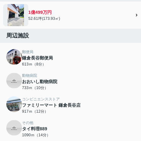
1億499万円
52.61坪(173.93㎡)
周辺施設
郵便局
鎌倉長谷郵便局
613ｍ（8分）
動物病院
おおいし動物病院
733ｍ（10分）
コンビニエンスストア
ファミリーマート 鎌倉長谷店
917ｍ（12分）
その他
タイ料理889
1090ｍ（14分）