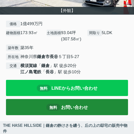
【外観】
1億499万円
価格
173.93㎡
93.04坪
5LDK
建物面積
土地面積
間取り
(307.58㎡)
築35年
築年数
神奈川県
鎌倉市
長谷
５丁目5-27
所在地
横須賀線
「
鎌倉
」駅 徒歩20分
交通
江ノ島電鉄
「
長谷
」駅 徒歩10分
LINEからお問い合わせ
無料
お問い合わせ
無料
THE HASE HILLSIDE｜鎌倉の静けさを纏う、丘の上の邸宅の販売中物
件