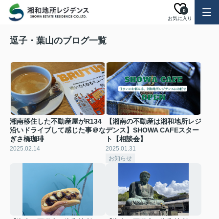
0
お気に入り
逗子・葉山のブログ一覧
湘南移住した不動産屋がR134
【湘南の不動産は湘和地所レジ
沿いドライブして感じた事＠な
デンス】SHOWA CAFEスター
ぎさ橋珈琲
ト【相談会】
2025.02.14
2025.01.31
お知らせ