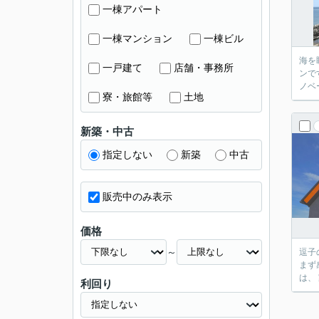
一棟アパート
一棟マンション
一棟ビル
海を眺めなが
一戸建て
店舗・事務所
ンです。 バルコニーへ出ると、 目の前には海と富士山。 朝の光、夕暮れ、空の
ノベ
寮・旅館等
土地
新築・中古
指定しない
新築
中古
販売中のみ表示
価格
～
逗子の中で
まず
利回り