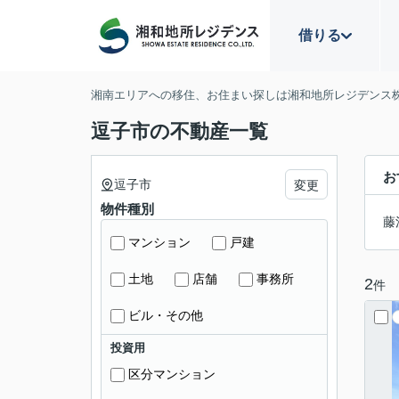
借りる
湘南エリアへの移住、お住まい探しは湘和地所レジデンス
逗子市の不動産一覧
お
逗子市
変更
物件種別
藤
マンション
戸建
土地
店舗
事務所
2
件
ビル・その他
投資用
区分マンション