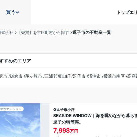
買う
トップ
エ
逗子市の不動産一覧
株式会社
【売買】を市区町村から探す
すすめのエリア
沢市
/
鎌倉市
/
茅ヶ崎市
/
三浦郡葉山町
/
逗子市
/
沼津市
/
横浜市南区
/
高座
中古マンション
逗子市
小坪
SEASIDE WINDOW｜海を眺めながら暮ら
逗子の特等席。
7,998
万円