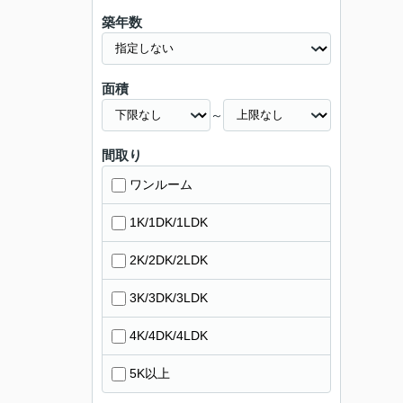
築年数
面積
～
間取り
ワンルーム
1K/1DK/1LDK
2K/2DK/2LDK
3K/3DK/3LDK
4K/4DK/4LDK
5K以上