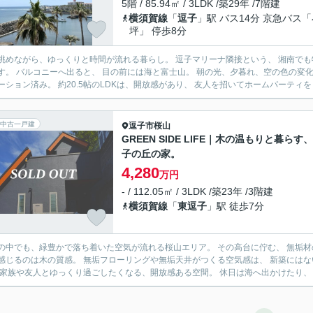
5階 / 85.94㎡ / 3LDK /築29年 /7階建
横須賀線
「
逗子
」駅 バス14分 京急バス
坪」 停歩8分
ら、ゆっくりと時間が流れる暮らし。 逗子マリーナ隣接という、 湘南でも特別感のあるロケーションに位置するリノベーションマンショ
色の変化まで、日常の景色が特別なものに変わります。 室内はフルリ
ーション済み。 約20.5帖のLDKは、開放感があり、 友人を招いてホームパーティをし
中古一戸建
逗子市
桜山
GREEN SIDE LIFE｜木の温もりと暮らす
子の丘の家。
4,280
万円
- / 112.05㎡ / 3LDK /築23年 /3階建
横須賀線
「
東逗子
」駅 徒歩7分
も、緑豊かで落ち着いた空気が流れる桜山エリア。 その高台に佇む、 無垢材の温もりを感じるリノベーション戸建です。 室内へ入ると、
感じるのは木の質感。 無垢フローリングや無垢天井がつくる空気感は、 新築にはない、どこか落
は、 家族や友人とゆっくり過ごしたくなる、開放感ある空間。