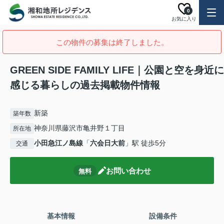
0
お気に入り
この物件の募集は終了しました。
GREEN SIDE FAMILY LIFE｜公園と空を身近に
感じる暮らしの過去掲載物件情報
新築
築年数
神奈川県藤沢市亀井野１丁目
所在地
小田急江ノ島線
「
六会日大前
」駅 徒歩5分
交通
お問い合わせ
無料
基本情報
設備条件