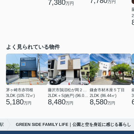
7,780
7,380
万円
万円
2
よく見られている物件
茅ヶ崎市赤羽根
藤沢市鵠沼松が岡２丁目
鎌倉市材木座５丁目
3LDK (105.72㎡)
2LDK＋S(納戸) (96.05㎡)
2LDK (86.44㎡)
3
5,180
8,480
8,580
万円
万円
万円
駅
GREEN SIDE FAMILY LIFE｜公園と空を身近に感じる暮らし