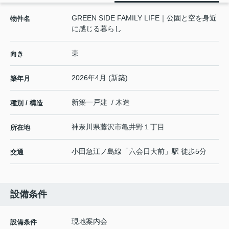
GREEN SIDE FAMILY LIFE｜公園と空を身近
物件名
に感じる暮らし
東
向き
2026年4月 (新築)
築年月
新築一戸建 / 木造
種別 / 構造
神奈川県
藤沢市
亀井野
１丁目
所在地
小田急江ノ島線
「
六会日大前
」駅 徒歩5分
交通
設備条件
現地案内会
設備条件