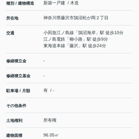
新築一戸建 / 木造
種別 / 建物構造
神奈川県
藤沢市
鵠沼松が岡
２丁目
所在地
小田急江ノ島線
「
鵠沼海岸
」駅 徒歩10分
交通
江ノ島電鉄
「
柳小路
」駅 徒歩9分
東海道本線
「
藤沢
」駅 徒歩24分
-
修繕積立金
-
修繕積立基金
有 / -
駐車場 / 月額
その他条件
所有権
土地権利
96.05㎡
建物面積