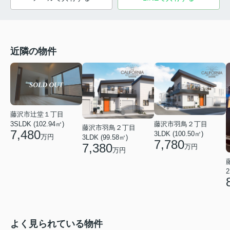
近隣の物件
藤沢市辻堂１丁目
3SLDK (102.94㎡)
藤沢市羽鳥２丁目
藤沢市羽鳥２丁目
7,480
3LDK (100.50㎡)
万円
3LDK (99.58㎡)
7,780
7,380
万円
万円
2
よく見られている物件