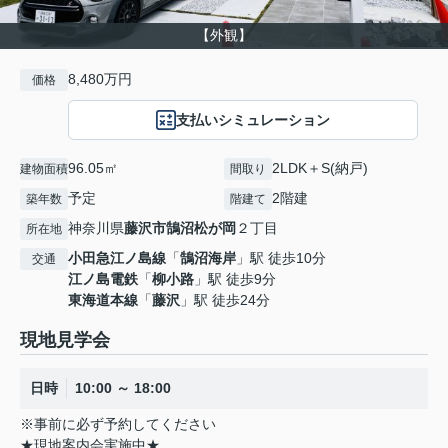
【外観】
8,480万円
価格
支払いシミュレーション
96.05㎡
2LDK＋S(納戸)
建物面積
間取り
予定
2階建
築年数
階建て
神奈川県
藤沢市
鵠沼松が岡
２丁目
所在地
小田急江ノ島線
「
鵠沼海岸
」駅 徒歩10分
交通
江ノ島電鉄
「
柳小路
」駅 徒歩9分
東海道本線
「
藤沢
」駅 徒歩24分
現地見学会
日時
10:00 ～ 18:00
※事前に必ず予約してください
★現地案内会実施中★