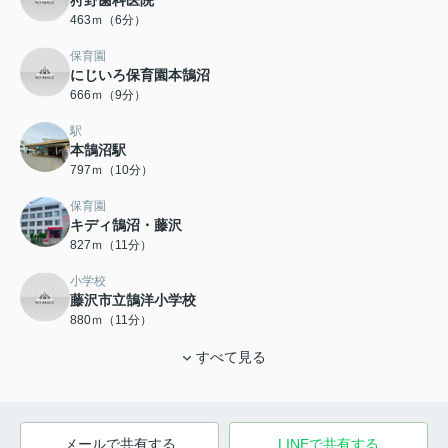
狩野歯科医院
463ｍ（6分）
保育園
にじいろ保育園本鵠沼
666ｍ（9分）
駅
本鵠沼駅
797ｍ（10分）
保育園
キディ鵠沼・藤沢
827ｍ（11分）
小学校
藤沢市立鵠洋小学校
880ｍ（11分）
すべて見る
メールで共有する
LINEで共有する