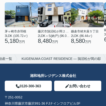
茅ヶ崎市赤羽根
藤沢市鵠沼松が岡２丁目
鎌倉市材木座５丁目
3
3LDK (105.72㎡)
2LDK＋S(納戸) (96.05㎡)
2LDK (86.44㎡)
5,180
8,480
8,580
万円
万円
万円
動産一覧
KUGENUMA COAST RESIDENCE — 鵠沼松が岡の邸
湘和地所レジデンス株式会社
0120-300-363
お問い合わせ
〒251-0052
神奈川県藤沢市藤沢991-36 FJナインフロアビル3F