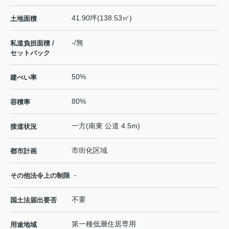
41.90坪(138.53㎡)
土地面積
-/無
私道負担面積 /
セットバック
50%
建ぺい率
80%
容積率
一方(南東 公道 4.5m)
接道状況
市街化区域
都市計画
-
その他法令上の制限
不要
国土法届出要否
第一種低層住居専用
用途地域