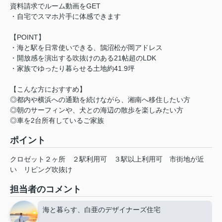
資料請求でルーム動画をGET
・自宅でスマホ片手に体感できます
【POINT】
・海と駅を日常使いできる、鵠沼松が岡アドレス
・開放感を演出する吹抜けのある21帖超のLDK
・家族でゆったり暮らせる土地約41.9坪
【こんな方におすすめ】
◎都内や横浜への通勤を続けながら、湘南へ移住したい方
◎朝のサーフィンや、犬との海辺の散歩を楽しみたい方
◎車を2台所有しているご家族
ポイント
クロゼット２ヶ所
２駅利用可
３駅以上利用可
市街地が近
い
リビング吹抜け
担当者のコメント
海と暮らす、白亜のデザイナーズ住宅