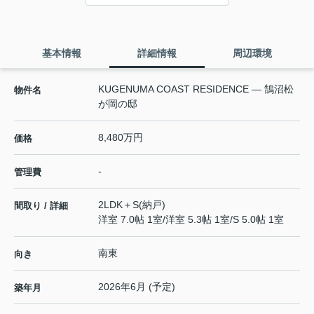
基本情報
詳細情報
周辺環境
KUGENUMA COAST RESIDENCE — 鵠沼松
物件名
が岡の邸
8,480万円
価格
-
管理費
2LDK＋S(納戸)
間取り / 詳細
洋室 7.0帖 1室
/
洋室 5.3帖 1室
/
S 5.0帖 1室
南東
向き
2026年6月 (予定)
築年月