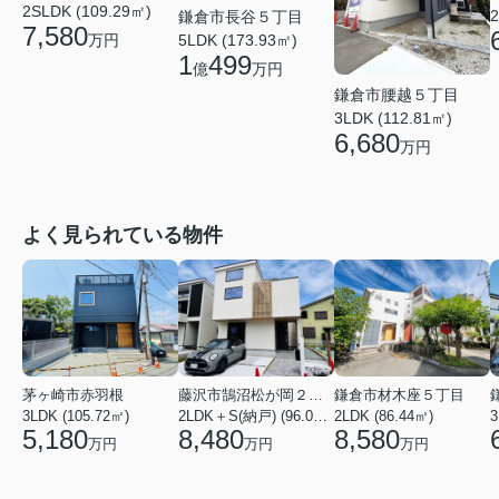
2SLDK (109.29㎡)
2
鎌倉市長谷５丁目
7,580
万円
5LDK (173.93㎡)
1
499
億
万円
鎌倉市腰越５丁目
3LDK (112.81㎡)
6,680
万円
よく見られている物件
茅ヶ崎市赤羽根
藤沢市鵠沼松が岡２丁目
鎌倉市材木座５丁目
3LDK (105.72㎡)
2LDK＋S(納戸) (96.05㎡)
2LDK (86.44㎡)
3
5,180
8,480
8,580
万円
万円
万円