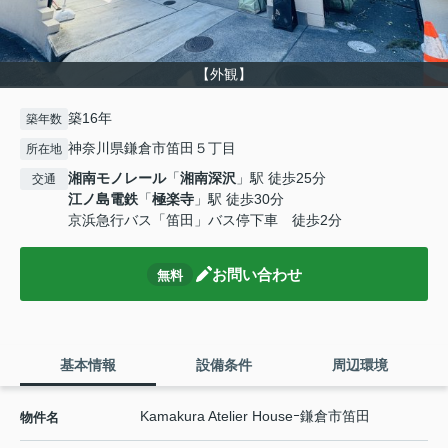
【外観】
築16年
築年数
神奈川県鎌倉市笛田５丁目
所在地
湘南モノレール
「
湘南深沢
」駅 徒歩25分
交通
江ノ島電鉄
「
極楽寺
」駅 徒歩30分
京浜急行バス「笛田」バス停下車 徒歩2分
お問い合わせ
無料
基本情報
設備条件
周辺環境
Kamakura Atelier Houseｰ鎌倉市笛田
物件名