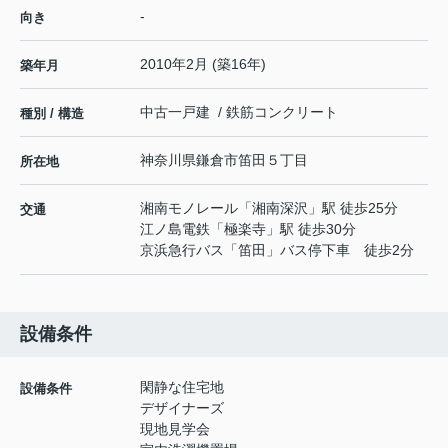
-
向き
2010年2月 (築16年)
築年月
中古一戸建 / 鉄筋コンクリート
種別 / 構造
神奈川県
鎌倉市
笛田
５丁目
所在地
湘南モノレール
「
湘南深沢
」駅 徒歩25分
交通
江ノ島電鉄
「
極楽寺
」駅 徒歩30分
京浜急行バス「笛田」バス停下車 徒歩2分
設備条件
閑静な住宅地
設備条件
デザイナーズ
現地見学会