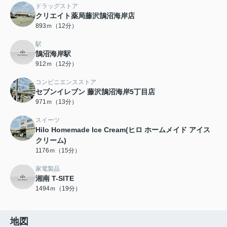
ドラッグストア
クリエイト薬局藤沢鵠沼海岸店
893ｍ（12分）
駅
鵠沼海岸駅
912ｍ（12分）
コンビニエンスストア
セブンイレブン 藤沢鵠沼海岸5丁目店
971ｍ（13分）
スイーツ
Hilo Homemade Ice Cream(ヒロ ホームメイド アイス
クリーム)
1176ｍ（15分）
家電製品
湘南 T-SITE
1494ｍ（19分）
地図