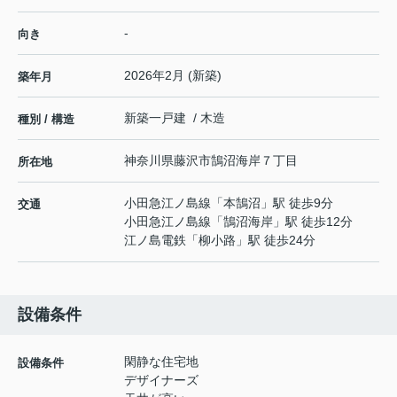
-
向き
2026年2月 (新築)
築年月
新築一戸建 / 木造
種別 / 構造
神奈川県
藤沢市
鵠沼海岸
７丁目
所在地
小田急江ノ島線
「
本鵠沼
」駅 徒歩9分
交通
小田急江ノ島線
「
鵠沼海岸
」駅 徒歩12分
江ノ島電鉄
「
柳小路
」駅 徒歩24分
設備条件
閑静な住宅地
設備条件
デザイナーズ