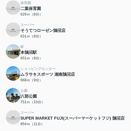
保育園
二葉保育園
626ｍ（8分）
スーパー
そうてつローゼン鵠沼店
631ｍ（8分）
駅
本鵠沼駅
651ｍ（9分）
ショッピングセンター
ムラサキスポーツ 湘南鵠沼店
668ｍ（9分）
公園
八部公園
751ｍ（10分）
スーパー
SUPER MARKET FUJI(スーパーマーケットフジ) 鵠沼店
854ｍ（11分）