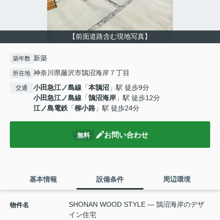
【前面道路含む現地写真】
新築
築年数
神奈川県藤沢市鵠沼海岸７丁目
所在地
小田急江ノ島線
「
本鵠沼
」駅 徒歩9分
交通
小田急江ノ島線
「
鵠沼海岸
」駅 徒歩12分
江ノ島電鉄
「
柳小路
」駅 徒歩24分
お問い合わせ
無料
基本情報
設備条件
周辺環境
SHONAN WOOD STYLE — 鵠沼海岸のデザ
物件名
イン住宅