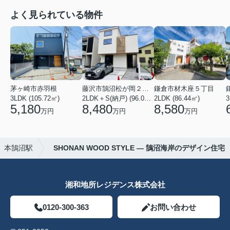
よく見られている物件
茅ヶ崎市赤羽根
藤沢市鵠沼松が岡２丁目
鎌倉市材木座５丁目
3LDK (105.72㎡)
2LDK＋S(納戸) (96.05㎡)
2LDK (86.44㎡)
3
5,180
8,480
8,580
万円
万円
万円
本鵠沼駅
SHONAN WOOD STYLE — 鵠沼海岸のデザイン住宅
湘和地所レジデンス株式会社
0120-300-363
お問い合わせ