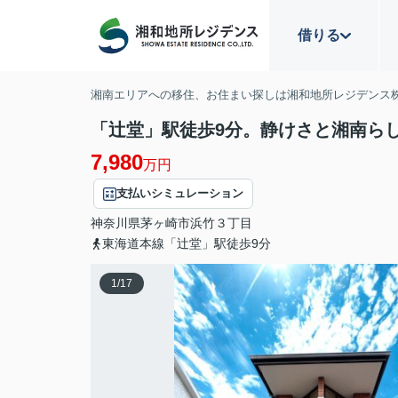
借りる
湘南エリアへの移住、お住まい探しは湘和地所レジデンス
「辻堂」駅徒歩9分。静けさと湘南ら
7,980
万円
支払いシミュレーション
神奈川県
茅ヶ崎市
浜竹
３丁目
東海道本線「辻堂」駅徒歩9分
1
/
17