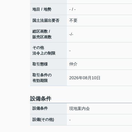
- / -
地目 / 地勢
不要
国土法届出要否
総区画数 /
-/-
販売区画数
その他
-
法令上の制限
仲介
取引態様
取引条件の
2026年08月10日
有効期限
設備条件
設備条件
現地案内会
設備(その他)
-