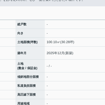
-
総戸数
-
向き
100.10㎡(30.28坪)
土地面積(坪数)
2025年12月(新築)
築年月
土地
- / -
(敷金 / 保証金)
-
傾斜地部分面積
-
私道負担面積
-
高圧線下面積
-
用途地域