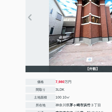
【外観】
7,980
万円
価格
3LDK
間取り
100.10㎡
土地面積
神奈川県
茅ヶ崎市
浜竹
３丁目
所在地