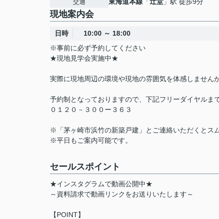
東海道本線
「
辻堂
」駅 徒歩9分
交通
現地案内会
日時
10:00 ～ 18:00
※事前に必ず予約してください
★現地見学会実施中★
実際に現地周辺の環境や現地の雰囲気を体感しません
予約制となっておりますので、下記フリーダイヤルまで
０１２０－３００ー３６３
※「茅ヶ崎市浜竹の新築戸建」とご連絡いただくとス
※平日もご案内可能です。
セールスポイント
★インスタグラムで動画公開中★
～資料請求で動画リンクをお送りいたします～
【POINT】