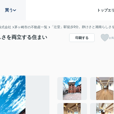
買う
トップ
エ
「辻堂」駅徒歩9分。静けさと湘南らしさ
株式会社
茅ヶ崎市の不動産一覧
しさを両立する住まい
印刷する
お気