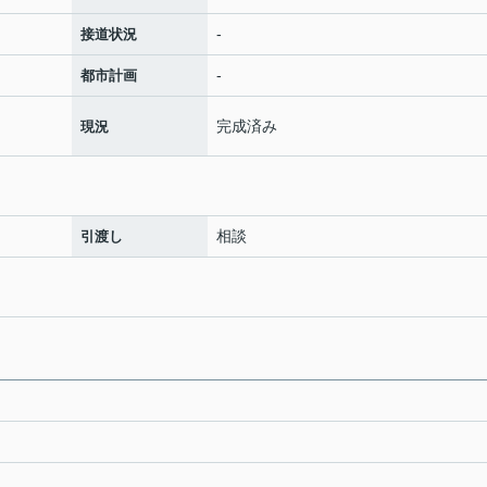
-
接道状況
-
都市計画
完成済み
現況
相談
引渡し