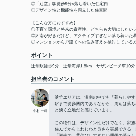
◎「辻堂」駅徒歩9分×落ち着いた住宅街
◎デザイン性と機能性を両立した住空間
【こんな方におすすめ】
◎子育て環境と将来の資産性、どちらも大切にしたい
◎湘南が好きだけど、アクティブすぎない落ち着いた
◎マンションから戸建てへの住み替えを検討している
ポイント
辻堂駅徒歩9分
辻堂海岸1.8km
サザンビーチ車10分
担当者のコメント
浜竹エリアは、湘南の中でも「暮らしやす
駅まで徒歩圏内でありながら、周辺は落ち
と湧く立地だと感じています。
中村 一輝
この物件は、デザイン性だけでなく、家族
住んでからじわじわと良さを実感できる一
「湘南で、背伸びしすぎない理想の暮らし