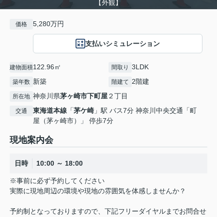
【外観】
5,280万円
価格
支払いシミュレーション
122.96㎡
3LDK
建物面積
間取り
新築
2階建
築年数
階建て
神奈川県
茅ヶ崎市
下町屋
２丁目
所在地
東海道本線
「
茅ケ崎
」駅 バス7分 神奈川中央交通「町
交通
屋（茅ヶ崎市）」 停歩7分
現地案内会
日時
10:00 ～ 18:00
※事前に必ず予約してください
実際に現地周辺の環境や現地の雰囲気を体感しませんか？
予約制となっておりますので、下記フリーダイヤルまでお問合せ