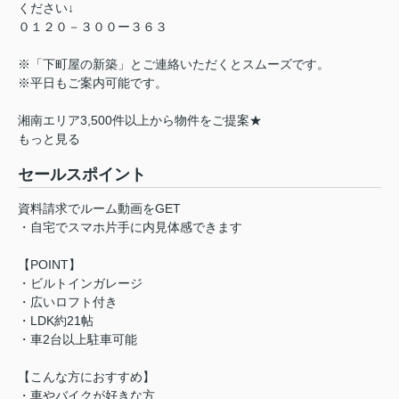
ください↓
０１２０－３００ー３６３
※「下町屋の新築」とご連絡いただくとスムーズです。
※平日もご案内可能です。
湘南エリア3,500件以上から物件をご提案★
もっと見る
セールスポイント
資料請求でルーム動画をGET
・自宅でスマホ片手に内見体感できます
【POINT】
・ビルトインガレージ
・広いロフト付き
・LDK約21帖
・車2台以上駐車可能
【こんな方におすすめ】
・車やバイクが好きな方