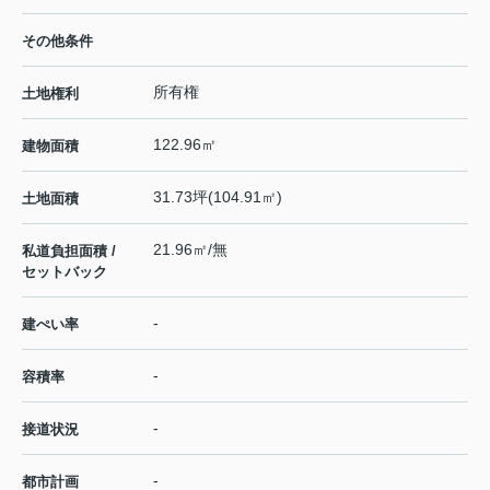
その他条件
所有権
土地権利
122.96㎡
建物面積
31.73坪(104.91㎡)
土地面積
21.96㎡/無
私道負担面積 /
セットバック
-
建ぺい率
-
容積率
-
接道状況
-
都市計画