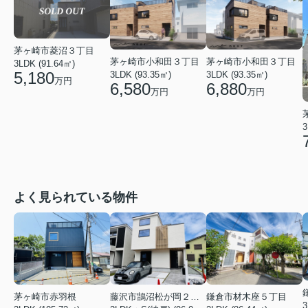
茅ヶ崎市菱沼３丁目
茅ヶ崎市小和田３丁目
茅ヶ崎市小和田３丁目
3LDK (91.64㎡)
5,180
3LDK (93.35㎡)
3LDK (93.35㎡)
万円
6,580
6,880
万円
万円
3
よく見られている物件
茅ヶ崎市赤羽根
藤沢市鵠沼松が岡２丁目
鎌倉市材木座５丁目
3