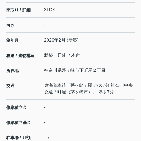
3LDK
間取り / 詳細
-
向き
2026年2月 (新築)
築年月
新築一戸建 / 木造
種別 / 建物構造
神奈川県
茅ヶ崎市
下町屋
２丁目
所在地
東海道本線
「
茅ケ崎
」駅 バス7分 神奈川中央
交通
交通「町屋（茅ヶ崎市）」 停歩7分
-
修繕積立金
-
修繕積立基金
- / -
駐車場 / 月額