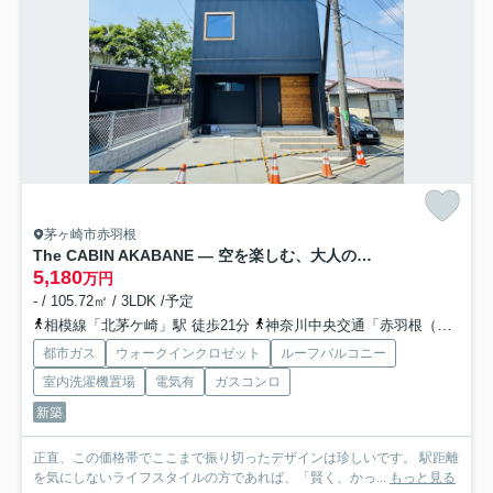
茅ヶ崎市赤羽根
The CABIN AKABANE ― 空を楽しむ、大人のデザイナーズハウス ―
5,180
万円
- / 105.72㎡ / 3LDK /予定
相模線「北茅ケ崎」駅 徒歩21分
神奈川中央交通「赤羽根（茅ヶ崎市）」バス停下車 徒歩6分
都市ガス
ウォークインクロゼット
ルーフバルコニー
室内洗濯機置場
電気有
ガスコンロ
新築
正直、この価格帯でここまで振り切ったデザインは珍しいです。 駅距離
を気にしないライフスタイルの方であれば、「賢く、かっ...
もっと見る