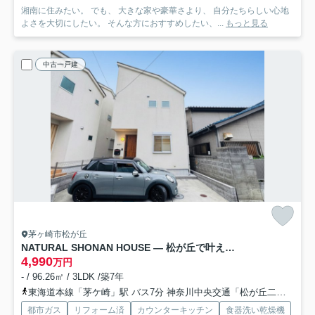
湘南に住みたい。 でも、 大きな家や豪華さより、 自分たちらしい心地
よさを大切にしたい。 そんな方におすすめしたい、...
もっと見る
中古一戸建
茅ヶ崎市松が丘
NATURAL SHONAN HOUSE — 松が丘で叶える、素材のある暮らし
4,990
万円
- / 96.26㎡ / 3LDK /築7年
東海道本線「茅ケ崎」駅 バス7分 神奈川中央交通「松が丘二丁目北」 停歩3分
都市ガス
リフォーム済
カウンターキッチン
食器洗い乾燥機