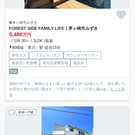
茅ヶ崎市みずき
FOREST SIDE FAMILY LIFE｜茅ヶ崎市みずき
5,480
万円
- / 109.30㎡ / 3LDK /新築
相模線「香川」駅 徒歩15分
都市ガス
システムキッチン
カウンターキッチン
食器洗い乾燥機
室内洗濯機置場
電気有
新築
湘南の中でも、海側とはまた違った魅力を持つ山側エリア。 落ち着いた
住環境と豊かな緑に囲まれ、子育て世帯にとって安心感のあ...
もっと見
る
新築一戸建