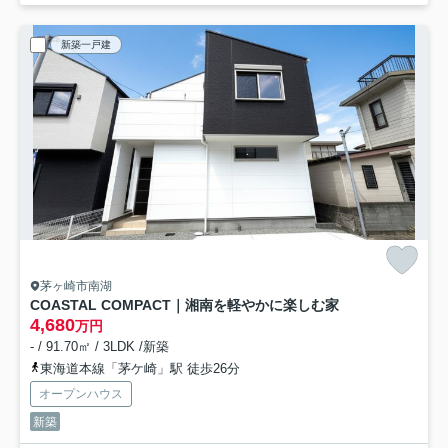
新築一戸建
茅ヶ崎市南湖
COASTAL COMPACT｜湘南を軽やかに楽しむ家
4,680
万円
- / 91.70㎡ / 3LDK /新築
東海道本線「茅ケ崎」駅 徒歩26分
オープンハウス
新築