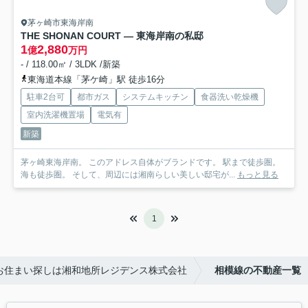
茅ヶ崎市東海岸南
THE SHONAN COURT — 東海岸南の私邸
1
2,880
億
万円
- / 118.00㎡ / 3LDK /新築
東海道本線「茅ケ崎」駅 徒歩16分
駐車2台可
都市ガス
システムキッチン
食器洗い乾燥機
室内洗濯機置場
電気有
新築
茅ヶ崎東海岸南。 このアドレス自体がブランドです。 駅まで徒歩圏。
海も徒歩圏。 そして、周辺には湘南らしい美しい邸宅が...
もっと見る
1
お住まい探しは湘和地所レジデンス株式会社
相模線の不動産一覧