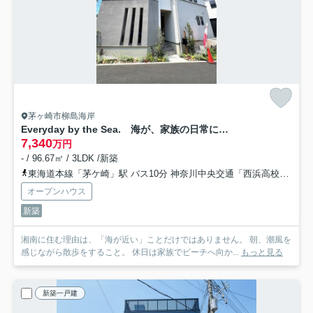
茅ヶ崎市柳島海岸
Everyday by the Sea. 海が、家族の日常になる。
7,340
万円
- / 96.67㎡ / 3LDK /新築
東海道本線「茅ケ崎」駅 バス10分 神奈川中央交通「西浜高校前」 停歩1分
オープンハウス
新築
湘南に住む理由は、「海が近い」ことだけではありません。 朝、潮風を
感じながら散歩をすること。 休日は家族でビーチへ向か...
もっと見る
新築一戸建