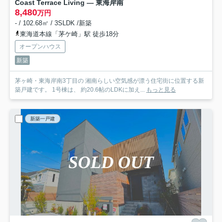
Coast Terrace Living — 東海岸南
8,480
万円
- / 102.68㎡ / 3SLDK /新築
東海道本線「茅ケ崎」駅 徒歩18分
オープンハウス
新築
茅ヶ崎・東海岸南3丁目の 湘南らしい空気感が漂う住宅街に位置する新
築戸建です。 1号棟は、 約20.6帖のLDKに加え...
もっと見る
新築一戸建