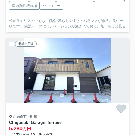
室内洗濯機置場
バルコニー
松が丘エリアの中でも、価格×暮らしやすさのバランスが非常に良い一
棟です。 築浅ベースにリノベーションが施されており、無...
もっと見る
新築一戸建
茅ヶ崎市下町屋
Chigasaki Garage Terrace
5,280
万円
- / 122.96㎡ / 3LDK /新築