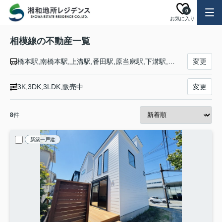
0
お気に入り
相模線の不動産一覧
橋本駅,南橋本駅,上溝駅,番田駅,原当麻駅,下溝駅,相武台下駅,入谷駅,海老名駅,厚木駅,社家駅,門沢橋駅,倉見駅,宮山駅,寒川駅,香川駅,北茅ケ崎駅,茅ケ崎駅
変更
3K,3DK,3LDK,販売中
変更
8
件
新築一戸建