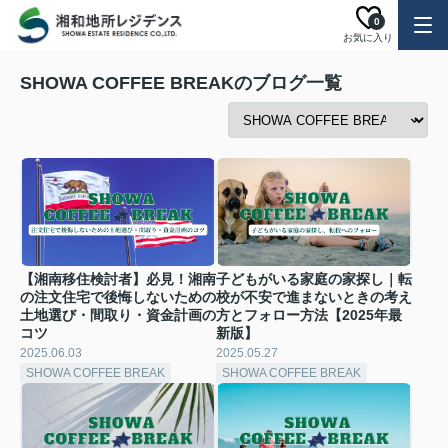
0
お気に入り
SHOWA COFFEE BREAKのブログ一覧
【湘南移住検討者】必見！湘南
子どもがいる家庭の家探し｜転
の注文住宅で後悔しないための
校が不安で進まないときの考え
土地選び・間取り・資金計画の
方とフォロー方法【2025年最
コツ
新版】
2025.06.03
2025.05.27
SHOWA COFFEE BREAK
SHOWA COFFEE BREAK