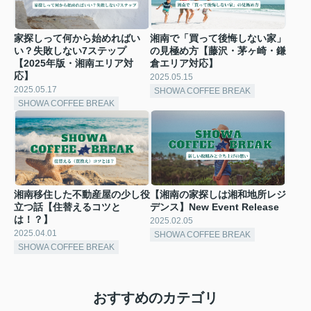
家探しって何から始めればい
湘南で「買って後悔しない家」
い？失敗しない7ステップ
の見極め方【藤沢・茅ヶ崎・鎌
【2025年版・湘南エリア対
倉エリア対応】
応】
2025.05.15
2025.05.17
SHOWA COFFEE BREAK
SHOWA COFFEE BREAK
湘南移住した不動産屋の少し役
【湘南の家探しは湘和地所レジ
立つ話【住替えるコツと
デンス】New Event Release
は！？】
2025.02.05
2025.04.01
SHOWA COFFEE BREAK
SHOWA COFFEE BREAK
おすすめのカテゴリ